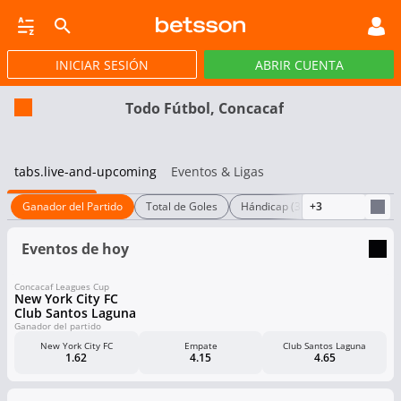
INICIAR SESIÓN
ABRIR CUENTA
CASINO EN VIVO
JACKPOTS
PÓKER
PROMOCIONES
APP
Todo Fútbol, Concacaf
tabs.live-and-upcoming
Eventos & Ligas
Ganador del Partido
Total de Goles
Hándicap (3 opciones)
+3
Ambo
Eventos de hoy
Concacaf Leagues Cup
New York City FC
Club Santos Laguna
Ganador del partido
New York City FC
Empate
Club Santos Laguna
1.62
4.15
4.65