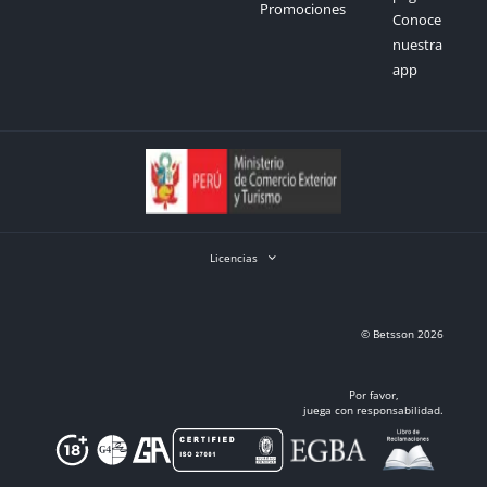
Promociones
Conoce
nuestra
app
Licencias
© Betsson 2026
Por favor,
juega con responsabilidad.