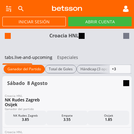
INICIAR SESIÓN
ABRIR CUENTA
CASINO EN VIVO
JACKPOTS
PÓKER
PROMOCIONES
APP
Croacia HNL
tabs.live-and-upcoming
Especiales
Ganador del Partido
Total de Goles
Hándicap (3 opciones)
+3
Ambo
Sábado
8 Agosto
Croacia HNL
NK Rudes Zagreb
Osijek
Ganador del partido
NK Rudes Zagreb
Empate
Osijek
3.85
3.55
1.85
Croacia HNL