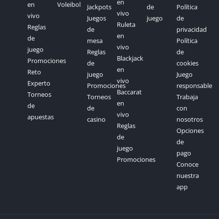
en
en
Voleibol
Jackpots
de
Política
vivo
vivo
Juegos
juego
de
Ruleta
Reglas
de
privacidad
en
de
mesa
Política
vivo
juego
Reglas
de
Blackjack
Promociones
de
cookies
en
Reto
juego
Juego
vivo
Experto
Promociones
responsable
Baccarat
Torneos
Torneos
Trabaja
en
de
de
con
vivo
apuestas
casino
nosotros
Reglas
Opciones
de
de
juego
pago
Promociones
Conoce
nuestra
app