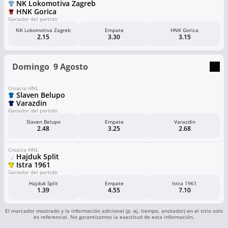
NK Lokomotiva Zagreb
HNK Gorica
Ganador del partido
NK Lokomotiva Zagreb
Empate
HNK Gorica
2.15
3.30
3.15
Domingo
9 Agosto
Croacia HNL
Slaven Belupo
Varazdin
Ganador del partido
Slaven Belupo
Empate
Varazdin
2.48
3.25
2.68
Croacia HNL
Hajduk Split
Istra 1961
Ganador del partido
Hajduk Split
Empate
Istra 1961
1.39
4.55
7.10
El marcador mostrado y la información adicional (p. ej. tiempo, anotador) en el sitio solo
es referencial. No garantizamos la exactitud de esta información.