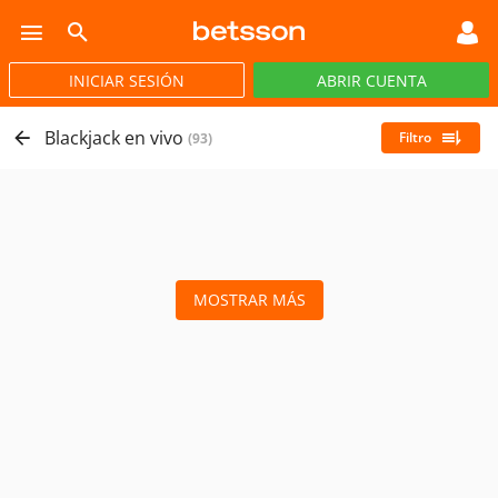
INICIAR SESIÓN
ABRIR CUENTA
CASINO EN VIVO
JACKPOTS
PÓKER
PROMOCIONES
APP
Blackjack en vivo
Filtro
(93)
MOSTRAR MÁS