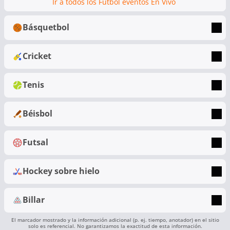
Ir a todos los Fútbol eventos En Vivo
Básquetbol
Cricket
Tenis
Béisbol
Futsal
Hockey sobre hielo
Billar
El marcador mostrado y la información adicional (p. ej. tiempo, anotador) en el sitio
solo es referencial. No garantizamos la exactitud de esta información.