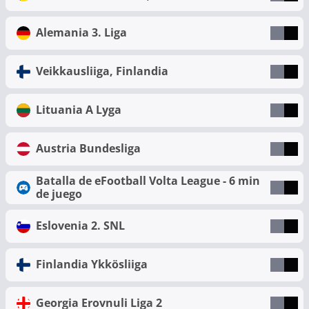
Alemania 3. Liga
Veikkausliiga, Finlandia
Lituania A Lyga
Austria Bundesliga
Batalla de eFootball Volta League - 6 min
de juego
Eslovenia 2. SNL
Finlandia Ykkösliiga
Georgia Erovnuli Liga 2