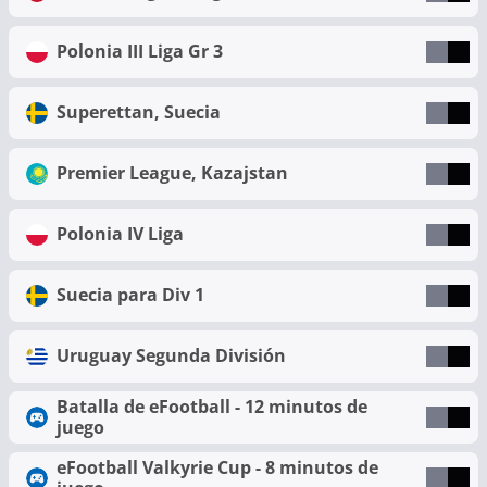
Polonia III Liga Gr 3
Superettan, Suecia
Premier League, Kazajstan
Polonia IV Liga
Suecia para Div 1
Uruguay Segunda División
Batalla de eFootball - 12 minutos de
juego
eFootball Valkyrie Cup - 8 minutos de