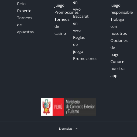
en
tradicionales como ganador, hándicap, total de goles, pero en
Reto
juego
Juego
tiempo real. Adicionalmente, se añaden algunos específicos como
vivo
Experto
Promociones
responsable
estos:
Baccarat
Torneos
Torneos
Trabaja
en
de
de
con
vivo
apuestas
Próximo equipo en anotar (Próximo gol):
es un idóneo para la lectura
casino
nosotros
en tiempo real. Si notas que un equipo está presionando con intensidad,
Reglas
Opciones
haciendo muchos tiros de esquina o jugando a la ofensiva puedes
de
aprovechar la realidad del partido para apostar por quién anotará el
de
siguiente tanto.
juego
Total de goles (Over/Under) en vivo:
en este caso este mercado se
pago
diferencia del pre-partido porque las líneas de goles cambian minuto a
Promociones
Conoce
minuto. Esto te permite adaptarte al ritmo real del juego y, al ver la
acción en tiempo real, puedes asegurar jugar con cuotas más atractivas
nuestra
según el tiempo restante según lo que ocurre en la cancha.
Resultado del resto del partido (Marcador desde cero):
es uno de los
app
mercados en vivo más rentables, buscados y populares entre los
apostadores. Consiste en apostar simulando que el marcador actual
vuelve a ser 0-0 desde el momento en que completas tu jugada. Es
perfecto si el favorito va perdiendo y buscas cuotas altas jugando a lo
que podría ocurrir en los minutos finales.
Cómo apostar a los partidos de fútbol en vivo de
Betsson
Licencias
Completar tus apuestas de fútbol en Betsson Perú es un proceso