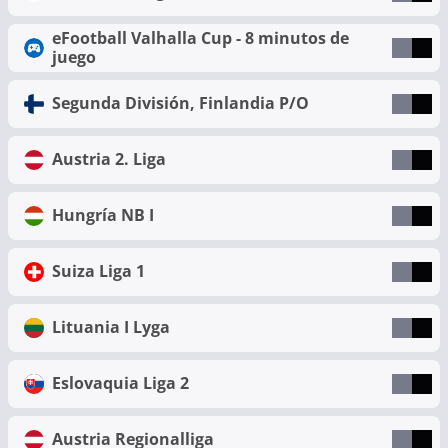
eFootball Valhalla Cup - 8 minutos de
juego
Segunda División, Finlandia P/O
Austria 2. Liga
Hungría NB I
Suiza Liga 1
Lituania I Lyga
Eslovaquia Liga 2
Austria Regionalliga