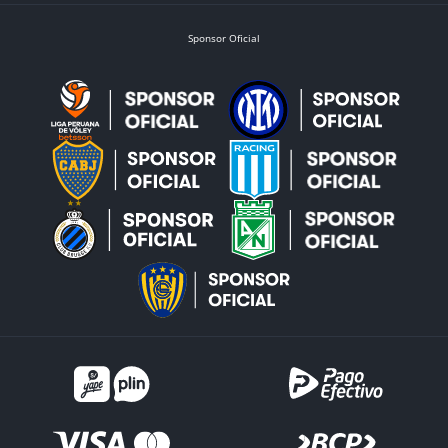
hacer tus pronósticos. Estos son los más relevantes:
Variedad multideportiva sin límites: no necesitas quedarte solo en la
Sponsor Oficial
cancha de fútbol porque puedes combinar tus
apuestas en vivo
de
balompié con partidos de básquet, tenis o los torneos de eSports más
importantes que se estén dando en simultáneo en una sola plataforma
con cuotas mejoradas.
Pagos y retiros al instante: puedes disfrutar de la total comodidad y
confianza al hacer tus depósitos y retirar tus ganancias en soles de
forma inmediata y usando los métodos de pago más populares y
variados del Perú sin esperas innecesarias.
Apuestas en tu celular con la App de Betsson: llevar la emoción de los
partidos en tu bolsillo es muy fácil y cómodo gracias a la aplicación
móvil oficial de Betsson que está optimizada y posee rápida respuesta.
Con ella puedes seguir los cambios de cuotas y apostar en tiempo real
desde cualquier lugar y en todo momento.
Las competiciones de fútbol más populares para
apostar en vivo
Todo el fútbol del mundo está en Betsson y entre cada partido y
tú, solo hay un clic. Apuesta en vivo en estos torneos:
Liga 1 Perú
: es la máxima categoría del fútbol profesional peruano. Se
disputa de enero a noviembre y está dividida en dos torneos cortos
(Apertura y Clausura) cuyos ganadores se enfrentan para definir el título
nacional de campeón. Es un mercado de apuestas sumamente dinámico