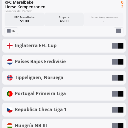
KFC Merelbeke
0
Lierse Kempenzonen
2
Ganador del Partido
KFC Merelbeke
Empate
Lierse Kempenzonen
51.00
46.00
-
PIN
Inglaterra EFL Cup
Países Bajos Eredivisie
Tippeligaen, Noruega
Portugal Primeira Liga
Republica Checa Liga 1
Hungría NB III