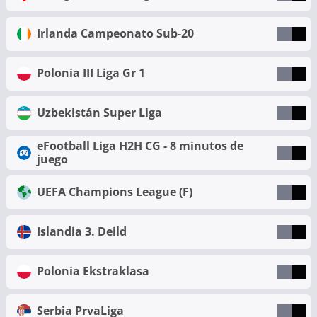
Irlanda Campeonato Sub-20
Polonia III Liga Gr 1
Uzbekistán Super Liga
eFootball Liga H2H CG - 8 minutos de
juego
UEFA Champions League (F)
Islandia 3. Deild
Polonia Ekstraklasa
Serbia PrvaLiga