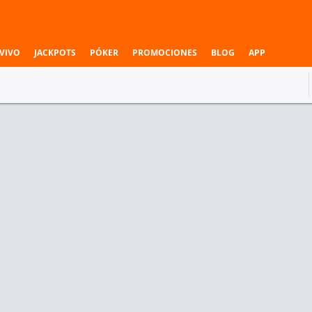
 VIVO
JACKPOTS
PÓKER
PROMOCIONES
BLOG
APP
TOP3
Discmania
Challenge
2026 FPO
1.40
Silva Saarinen
1.55
Missy Gannon