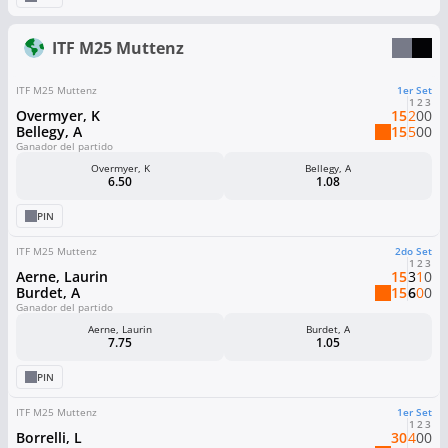
ITF M25 Muttenz
ITF M25 Muttenz
1er Set
1
2
3
Overmyer, K
15
2
0
0
Bellegy, A
15
5
0
0
Ganador del partido
Overmyer, K
Bellegy, A
6.50
1.08
PIN
ITF M25 Muttenz
2do Set
1
2
3
Aerne, Laurin
15
3
1
0
Burdet, A
15
6
0
0
Ganador del partido
Aerne, Laurin
Burdet, A
7.75
1.05
PIN
ITF M25 Muttenz
1er Set
1
2
3
Borrelli, L
30
4
0
0