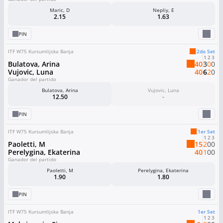
Maric, D
Nepliy, E
2.15
1.63
PIN
ITF W75 Kursumlijska Banja
2do Set
1
2
3
Bulatova, Arina
40
3
0
0
Vujovic, Luna
40
6
2
0
Ganador del partido
Bulatova, Arina
Vujovic, Luna
12.50
-
PIN
ITF W75 Kursumlijska Banja
1er Set
1
2
3
Paoletti, M
15
2
0
0
Perelygina, Ekaterina
40
1
0
0
Ganador del partido
Paoletti, M
Perelygina, Ekaterina
1.90
1.80
PIN
ITF W75 Kursumlijska Banja
1er Set
1
2
3