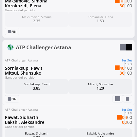
Maksimovic, Simona
0
0
0
0
Korokozidi, Elena
30
1
0
0
Ganador del partido
Maksimovic, Simona
Korokozidi, Elena
2.35
1.53
PIN
ATP Challenger Astana
ATP Challenger Astana
1er Set
1
2
3
Sornlaksup, Pawit
40
1
0
0
Mitsui, Shunsuke
30
1
0
0
Ganador del partido
Sornlaksup, Pawit
Mitsui, Shunsuke
3.85
1.20
PIN
ATP Challenger Astana
1er Set
1
2
3
Rawat, Sidharth
0
3
0
0
Bakshi, Aleksandre
0
2
0
0
Ganador del partido
Rawat, Sidharth
Bakshi, Aleksandre