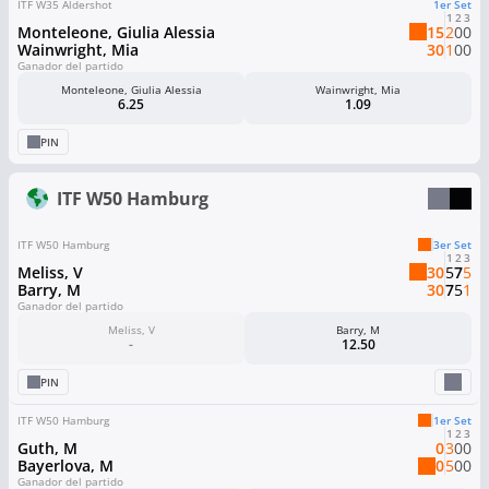
ITF W35 Aldershot
1er Set
1
2
3
Monteleone, Giulia Alessia
15
2
0
0
Wainwright, Mia
30
1
0
0
Ganador del partido
Monteleone, Giulia Alessia
Wainwright, Mia
6.25
1.09
PIN
ITF W50 Hamburg
ITF W50 Hamburg
3er Set
1
2
3
Meliss, V
30
5
7
5
Barry, M
30
7
5
1
Ganador del partido
Meliss, V
Barry, M
-
12.50
PIN
ITF W50 Hamburg
1er Set
1
2
3
Guth, M
0
3
0
0
Bayerlova, M
0
5
0
0
Ganador del partido