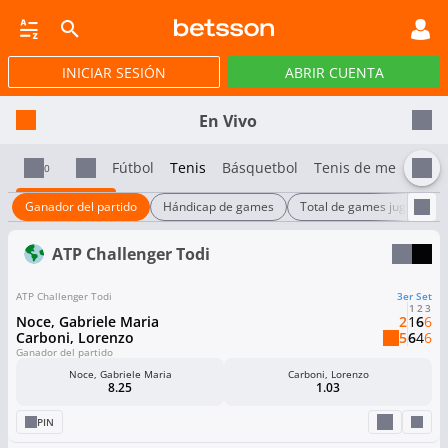
INICIAR SESIÓN
ABRIR CUENTA
CASINO EN VIVO
JACKPOTS
PÓKER
PROMOCIONES
APP
En Vivo
Fútbol
Tenis
Básquetbol
Tenis de mesa
Es
0
Ganador del partido
Hándicap de games
Total de games jugados
ATP Challenger Todi
ATP Challenger Todi
3er Set
1
2
3
Noce, Gabriele Maria
2
1
6
6
Carboni, Lorenzo
5
6
4
6
Ganador del partido
Noce, Gabriele Maria
Carboni, Lorenzo
8.25
1.03
PIN