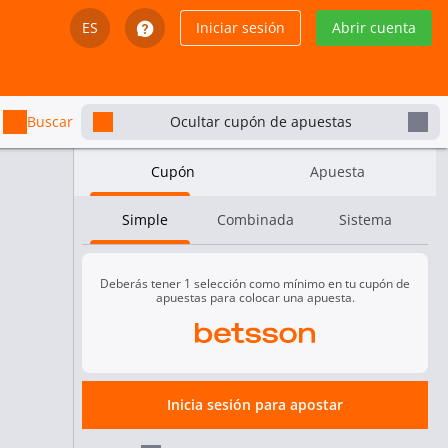
ES
Iniciar sesión
Abrir cuenta
English
Español Perú
Buscar
Ocultar cupón de apuestas
Cupón
Apuesta
Simple
Combinada
Sistema
Doble Oportunidad
1er Tiempo - Ganador
1er Tiempo - Total de Gol
Deberás tener 1 selección como mínimo en tu cupón de
apuestas para colocar una apuesta.
Hándicap (3 opciones)
A
menos de 2.5
Fluminense
-1
Empate
+1
Independiente Rivadavia
+1
Inicia sesión para apostar
1.65
2.93
3.23
2.23