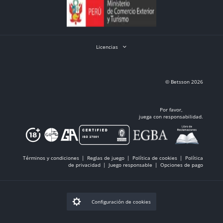
Licencias
© Betsson 2026
Por favor,
juega con responsabilidad.
Términos y condiciones
Reglas de juego
Política de cookies
Política
de privacidad
Juego responsable
Opciones de pago
Configuración de cookies