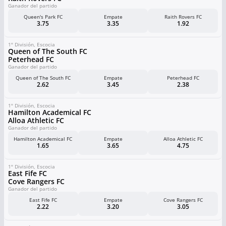
Ganador del partido
Queen's Park FC
Empate
Raith Rovers FC
3.75
3.35
1.92
1º División, Escocia
Queen of The South FC
Peterhead FC
Ganador del partido
Queen of The South FC
Empate
Peterhead FC
2.62
3.45
2.38
1º División, Escocia
Hamilton Academical FC
Alloa Athletic FC
Ganador del partido
Hamilton Academical FC
Empate
Alloa Athletic FC
1.65
3.65
4.75
1º División, Escocia
East Fife FC
Cove Rangers FC
Ganador del partido
East Fife FC
Empate
Cove Rangers FC
2.22
3.20
3.05