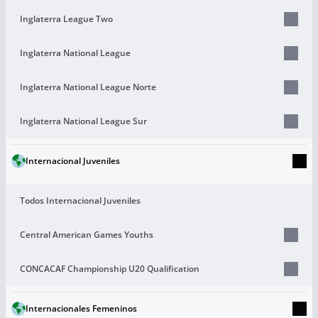
Inglaterra League Two
Inglaterra National League
Inglaterra National League Norte
Inglaterra National League Sur
Internacional Juveniles
Todos Internacional Juveniles
Central American Games Youths
CONCACAF Championship U20 Qualification
Internacionales Femeninos