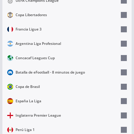
UEFA Champions League
Copa Libertadores
Francia Ligue 3
Argentina Liga Profesional
Concacaf Leagues Cup
Batalla de eFootball - 8 minutos de juego
Copa de Brasil
España La Liga
Inglaterra Premier League
Perú Liga 1