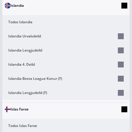
Islandia
Todos Islandia
Islandia Urvalsdeild
Islandia Lengjudeild
Islandia 4. Deild
Islandia Besta League Konur (F)
Islandia Lengjudeild (F)
Islas Faroe
Todos Islas Faroe