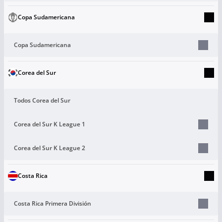
Copa Sudamericana
Copa Sudamericana
Corea del Sur
Todos Corea del Sur
Corea del Sur K League 1
Corea del Sur K League 2
Costa Rica
Costa Rica Primera División