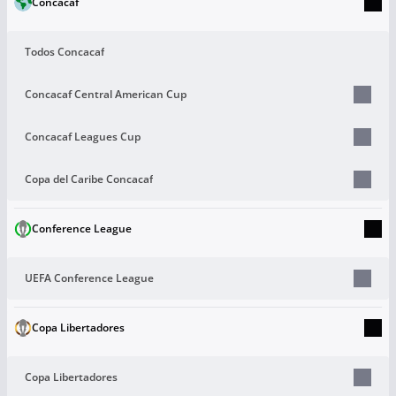
Concacaf
Todos Concacaf
Concacaf Central American Cup
Concacaf Leagues Cup
Copa del Caribe Concacaf
Conference League
UEFA Conference League
Copa Libertadores
Copa Libertadores