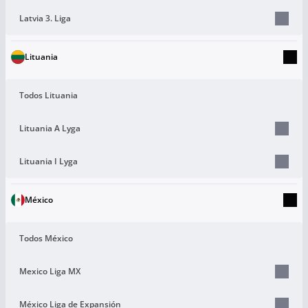
Latvia 3. Liga
Lituania
Todos Lituania
Lituania A Lyga
Lituania I Lyga
México
Todos México
Mexico Liga MX
México Liga de Expansión