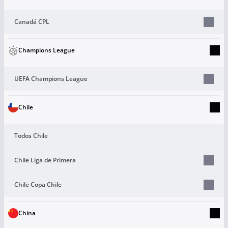
Canadá CPL
Champions League
UEFA Champions League
Chile
Todos Chile
Chile Liga de Primera
Chile Copa Chile
China