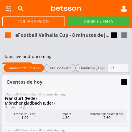
INICIAR SESIÓN
ABRIR CUENTA
CASINO EN VIVO
JACKPOTS
PÓKER
PROMOCIONES
APP
eFootball Valhalla Cup - 8 minutos de juego
tabs.live-and-upcoming
Ganador del Partido
Total de Goles
Hándicap (3 opciones)
+3
Dobl
Eventos de hoy
eFootball Valhalla Cup - 8 minutos de juego
Frankfurt (Fede)
Mönchengladbach (Eder)
Ganador del partido
Frankfurt (Fede)
Empate
Mönchengladbach (Eder)
1.92
4.80
2.60
eFootball Valhalla Cup - 8 minutos de juego