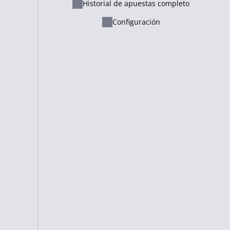
Historial de apuestas completo
Configuración