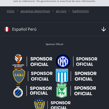
solo es referencial. No garantizamos la exactitud de esta información.
inicio
apuestas deportivas
en vivo
badminton
Español Perú
Sponsor Oficial