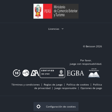
Licencias
© Betsson 2026
Por favor,
juega con responsabilidad.
Términos y condiciones
Reglas de juego
Política de cookies
Política
de privacidad
Juego responsable
Opciones de pago
Configuración de cookies