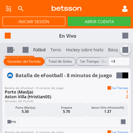
INICIAR SESIÓN
ABRIR CUENTA
CASINO EN VIVO
JACKPOTS
PÓKER
PROMOCIONES
APP
En Vivo
Fútbol
Tenis
Hockey sobre hielo
Básquetbol
0
Ganador del Partido
Total de Goles
1er Tiempo - Ganador
+3
Hándi
Batalla de eFootball - 8 minutos de juego
Batalla de eFootball - 8 minutos de juego
1er Tiempo
Porto (Maslja)
1
Aston Villa (Hristian05)
2
Ganador del Partido
Porto (Maslja)
Empate
Aston Villa (Hristian05)
5.30
5.70
1.37
PIN
Batalla de eFootball - 8 minutos de juego
1er Tiempo