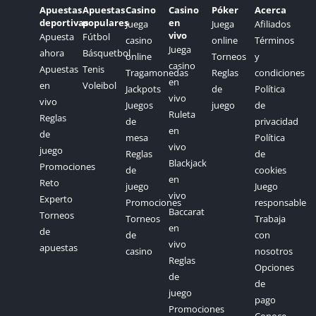
Apuestas
Apuestas
Casino
Casino
Póker
Acerca
deportivas
populares
en
Juega
Juega
Afiliados
vivo
Apuesta
Fútbol
casino
online
Términos
Juega
ahora
Básquetbol
online
Torneos
y
casino
Apuestas
Tenis
Tragamonedas
Reglas
condiciones
en
en
Voleibol
Jackpots
de
Política
vivo
vivo
Juegos
juego
de
Ruleta
Reglas
de
privacidad
en
de
mesa
Política
vivo
juego
Reglas
de
Blackjack
Promociones
de
cookies
en
Reto
juego
Juego
vivo
Experto
Promociones
responsable
Baccarat
Torneos
Torneos
Trabaja
en
de
de
con
vivo
apuestas
casino
nosotros
Reglas
Opciones
de
de
juego
pago
Promociones