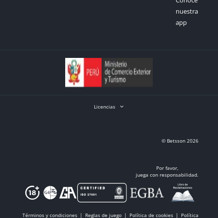
Conoce
nuestra
app
Licencias
© Betsson 2026
Por favor,
juega con responsabilidad.
Términos y condiciones
Reglas de juego
Política de cookies
Política