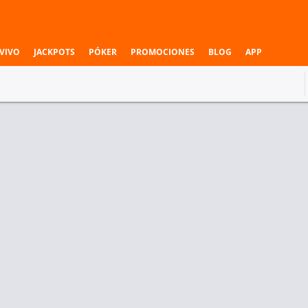
 VIVO
JACKPOTS
PÓKER
PROMOCIONES
BLOG
APP
peciales
gregar a Favoritos
s Las
etencias
emania