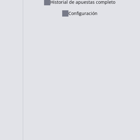
Historial de apuestas completo
Configuración