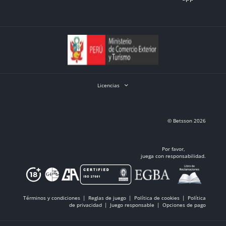
Licencias
© Betsson 2026
Por favor,
juega con responsabilidad.
Términos y condiciones
Reglas de juego
Política de cookies
Política
de privacidad
Juego responsable
Opciones de pago