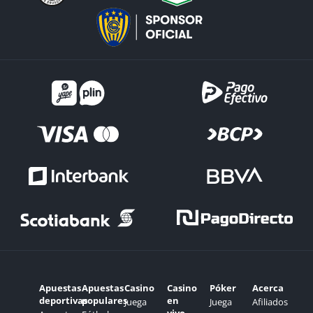
Apuestas
Apuestas
Casino
Casino
Póker
Acerca
deportivas
populares
en
Juega
Juega
Afiliados