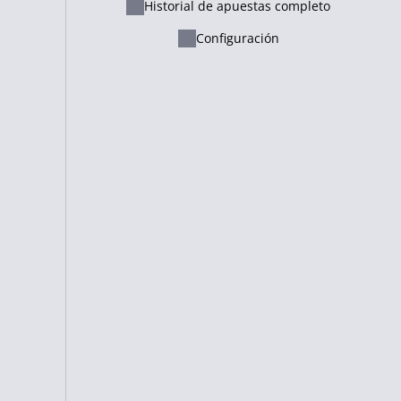
Historial de apuestas completo
Configuración
Hándicap (3 opciones)
A
menos de 2.5
Vitoria Guimaraes
-1
Empate
+1
FC Vizela
+1
2.22
3.00
3.90
1.85
Hándicap (3 opciones)
A
menos de 2.5
Sp. Covilhã
-1
Empate
+1
UD Santarem
+1
1.55
5.40
4.00
1.44
Hándicap (3 opciones)
A
menos de 2.5
Sporting Clube Farense
-1
Empate
+1
SCU Torreense
+1
1.88
4.80
4.20
1.46
Hándicap (3 opciones)
A
menos de 2.5
CD Mafra
-1
Empate
+1
Cl Oriental
+1
1.88
3.85
3.85
1.64
Hándicap (3 opciones)
A
menos de 2.5
Rio Ave FC
-1
Empate
+1
Academico Viseu
+1
1.72
4.00
3.85
1.61
Hándicap (3 opciones)
A