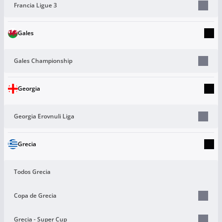
Francia Ligue 3
Gales
Gales Championship
Georgia
Georgia Erovnuli Liga
Grecia
Todos Grecia
Copa de Grecia
Grecia - Super Cup