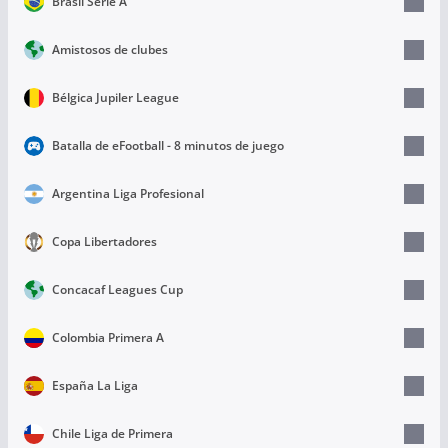
Brasil Serie A
Amistosos de clubes
Bélgica Jupiler League
Batalla de eFootball - 8 minutos de juego
Argentina Liga Profesional
Copa Libertadores
Concacaf Leagues Cup
Colombia Primera A
España La Liga
Chile Liga de Primera