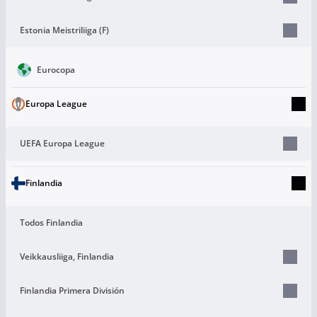
Estonia Meistriliiga (F)
Eurocopa
Europa League
UEFA Europa League
Finlandia
Todos Finlandia
Veikkausliiga, Finlandia
Finlandia Primera División