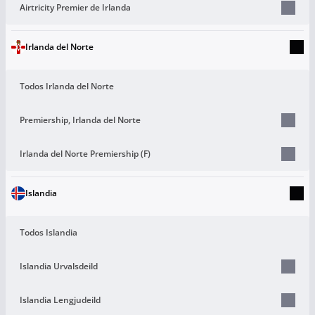
Airtricity Premier de Irlanda
Irlanda del Norte
Todos Irlanda del Norte
Premiership, Irlanda del Norte
Irlanda del Norte Premiership (F)
Islandia
Todos Islandia
Islandia Urvalsdeild
Islandia Lengjudeild