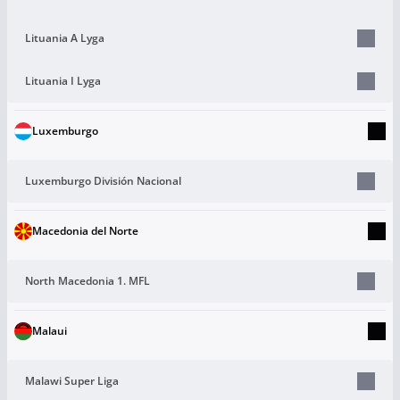
Lituania A Lyga
Lituania I Lyga
Luxemburgo
Luxemburgo División Nacional
Macedonia del Norte
North Macedonia 1. MFL
Malaui
Malawi Super Liga