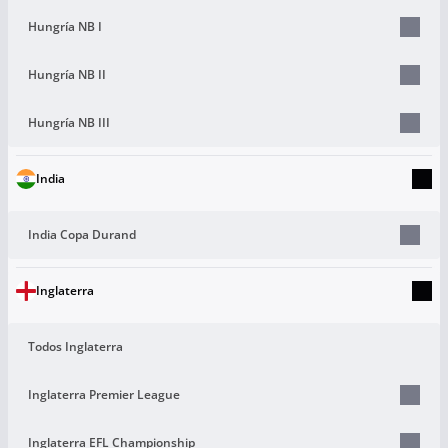
Hungría NB I
Hungría NB II
Hungría NB III
India
India Copa Durand
Inglaterra
Todos Inglaterra
Inglaterra Premier League
Inglaterra EFL Championship