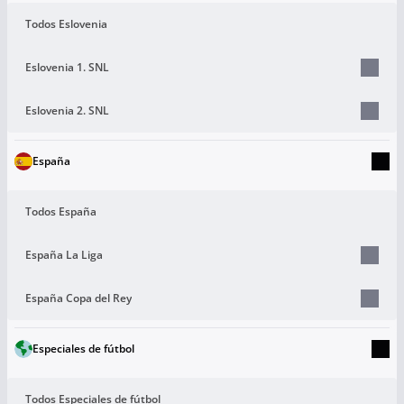
Todos Eslovenia
Eslovenia 1. SNL
Eslovenia 2. SNL
España
Todos España
España La Liga
España Copa del Rey
Especiales de fútbol
Todos Especiales de fútbol