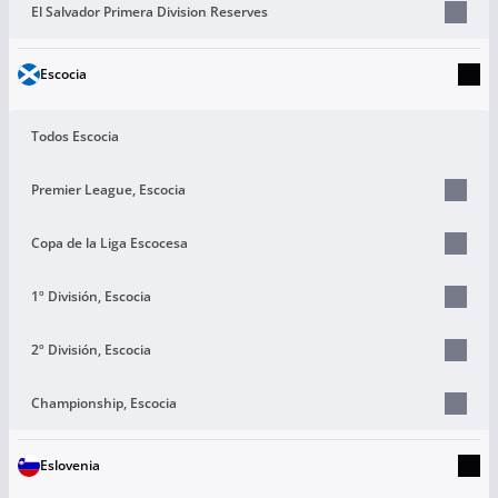
El Salvador Primera Division Reserves
Escocia
Todos Escocia
Premier League, Escocia
Copa de la Liga Escocesa
1º División, Escocia
2º División, Escocia
Championship, Escocia
Eslovenia