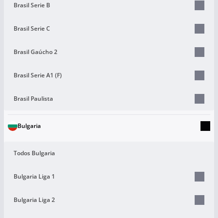
Brasil Serie B
Brasil Serie C
Brasil Gaúcho 2
Brasil Serie A1 (F)
Brasil Paulista
Bulgaria
Todos Bulgaria
Bulgaria Liga 1
Bulgaria Liga 2