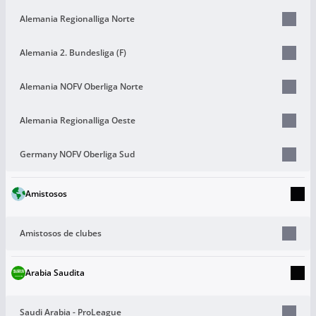
Alemania Regionalliga Norte
Alemania 2. Bundesliga (F)
Alemania NOFV Oberliga Norte
Alemania Regionalliga Oeste
Germany NOFV Oberliga Sud
Amistosos
Amistosos de clubes
Arabia Saudita
Saudi Arabia - ProLeague