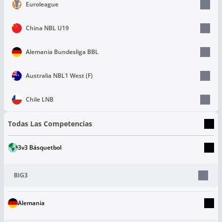
Euroleague
China NBL U19
Alemania Bundesliga BBL
Australia NBL1 West (F)
Chile LNB
Todas Las Competencias
3v3 Básquetbol
BIG3
Alemania