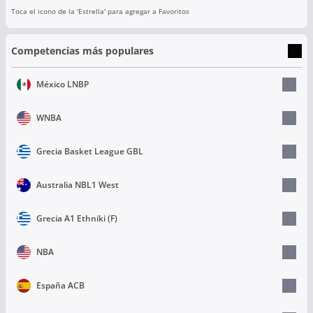
Toca el icono de la 'Estrella' para agregar a Favoritos
Competencias más populares
México LNBP
WNBA
Grecia Basket League GBL
Australia NBL1 West
Grecia A1 Ethniki (F)
NBA
España ACB