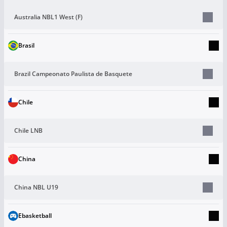
Australia NBL1 West (F)
Brasil
Brazil Campeonato Paulista de Basquete
Chile
Chile LNB
China
China NBL U19
Ebasketball