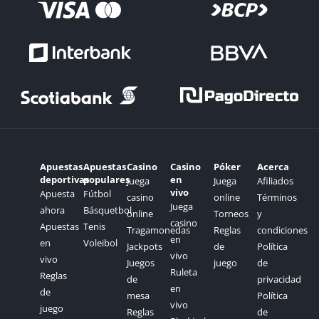
Ganador del partido 1X2:
Los resultados de baloncesto no permiten que
haya un empate, pero en Betsson puedes apostar por la victoria de uno
de los dos equipos o bien por el empate en tiempo reglamentario. Si el
partido va a prórroga, entonces ganas la apuesta.
Hándicap de puntos:
Las apuestas de baloncesto siempre llevan
asociado un hándicap. En un partido, el Miami Heat puede por ejemplo
tener un hándicap de 12,5 puntos a favor contra los Brooklyn Nets. Esto
quiere decir que puedes apostar a que el Heat ganará por una diferencia
de 13 puntos o que el rival no perderá por más de 12 puntos.
Hándicap 1X2:
En el caso del Hándicap 1X2 funciona igual que el
hándicap de puntos, pero en este caso puedes apostar a un hándicap de
0 que elimina la opción de que haya empate. Si los equipos de
básquetbol terminan empatando en el tiempo reglamentario, se te
reintegra la apuesta.
Apuestas
Apuestas
Casino
Casino
Póker
Acerca
Puntos Totales:
La casa de apuestas deportivas de Betsson te ofrecerá
un número de puntos totales que se pronostican para un determinado
deportivas
populares
en
Juega
Juega
Afiliados
partido. Puedes apostar a que habrá más o menos puntos y así ponerles
vivo
Apuesta
Fútbol
casino
online
Términos
más sazón a los resultados de baloncesto.
Juega
ahora
Básquetbol
online
Torneos
y
casino
Apuestas
Tenis
Tragamonedas
Reglas
condiciones
Eventos populares de básquetbol para apostar
en
en
Voleibol
Jackpots
de
Política
vivo
vivo
Juegos
juego
de
Betsson cuenta con los eventos más populares del mundo del baloncesto en
Ruleta
Reglas
donde podrás realizar apuestas online mientras disfrutas de los mejores
de
privacidad
jugadores de baloncesto.
en
de
mesa
Política
vivo
Prueba todos tus conocimientos en la mejor liga del mundo, la NBA y sus
juego
Reglas
de
contrapartes europeas en la
Euroliga
y la
EuroCup
. Y no te preocupes por el