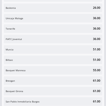
26.00
Baskonia
36.00
Unicaja Malaga
36.00
Tenerife
36.00
FIATC Joventut
51.00
Murcia
51.00
Bilbao
55.00
Basquet Manresa
61.00
Breogan
61.00
Basquet Girona
61.00
San Pablo Inmobiliaria Burgos