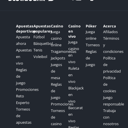
Apuestas
Apuestas
Casino
Casino
Póker
Acerca
deportivas
populares
en
Juega
Juega
Afiliados
vivo
Apuesta
Fútbol
casino
online
Términos
Juega
ahora
Básquetbol
online
Torneos
y
casino
Apuestas
Tenis
Tragamonedas
Reglas
condiciones
en
en
Voleibol
Jackpots
de
Política
vivo
vivo
Juegos
juego
de
Ruleta
Reglas
de
privacidad
en
de
mesa
Política
vivo
juego
Reglas
de
Blackjack
Promociones
de
cookies
en
Reto
juego
Juego
vivo
Experto
Promociones
responsable
Baccarat
Torneos
Torneos
Trabaja
en
de
de
con
vivo
apuestas
casino
nosotros
Reglas