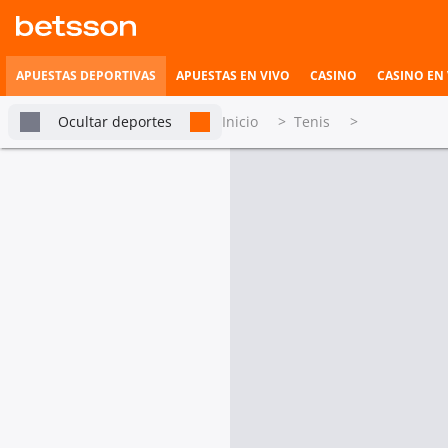
APUESTAS DEPORTIVAS
APUESTAS EN VIVO
CASINO
CASINO EN
Ocultar deportes
Inicio
>
Tenis
>
Todos Challengers femen
Inicio
Reto Experto
tabs.live-and-upcoming
Eve
Torneos de apuestas
Ganador del partido
Hándicap
Cuotas mejoradas
Eventos de hoy
Transmisiones en vivo
WTA Challenger Varsovia
Ganador
Yaneva, Elizara
Knutson, Gabriela
Favoritos