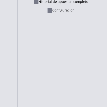
Juegos del partido
Ganado
Historial de apuestas completo
annova, Vendula
+1.5
más de 21.5
menos de 21.5
L
1.98
1.88
1.82
Configuración
Ganado
K
e
No disponible
r) en el sitio solo es referencial. No garantizamos la exactitud de esta información.
Síguenos en
Sponsor Oficial