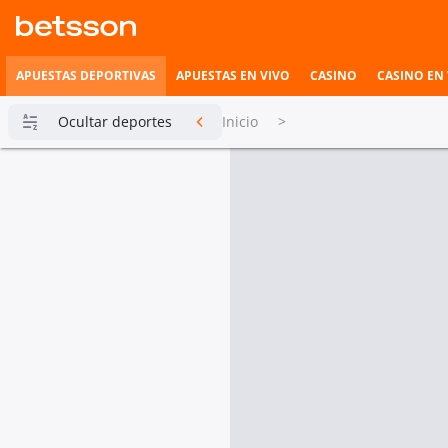
APUESTAS DEPORTIVAS
APUESTAS EN VIVO
CASINO
CASINO EN
Ocultar deportes
Inicio
>
Inicio
Reto Experto
Torneos de
apuestas
Cuotas
mejoradas
Transmisiones
en vivo
Favoritos