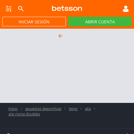
INICIAR SESIÓN
ABRIR CUENTA
CASINO EN VIVO
JACKPOTS
PÓKER
PROMOCIONES
APP
inicio
apuestas deportivas
tenis
atp
atp roma doubles