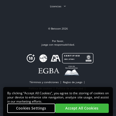
Licencias
© Betsson 2026
Por favor,
juega con responsabilidad.
Términos y condiciones
Reglas de juego
Política de cookies
Política de privacidad
By clicking “Accept All Cookies”, you agree to the storing of cookies on
Juego responsable
Opciones de pago
your device to enhance site navigation, analyze site usage, and assist
in our marketing efforts.
Cookies Settings
Accept All Cookies