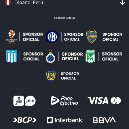
Español Perú
Sponsor Oficial