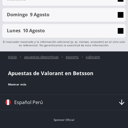
Domingo
9 Agosto
Lunes
10 Agosto
El marcador mostrado y la información adicional (p. ej. tiempo, anotador) en el sitio solo
es referencial. No garantizamos la exactitud de esta información.
inicio
apuestas deportivas
esports
valorant
Apuestas de Valorant en Betsson
Mostrar más
Español Perú
Sponsor Oficial