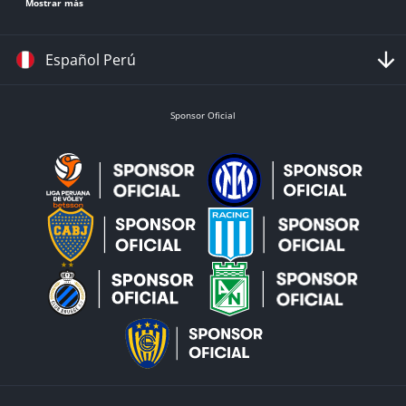
Mostrar más
Haces tus apuestas de voleibol en
Betsson
Perú es sencillo, rápido y solo tienes
que guiarte por este paso a paso:
Paso 1: Selecciona tu partido de voleibol
En Betsson organizamos las
Español Perú
partidas de voleibol por liga, nación u organización que la gestione.
Todas están disponibles de acuerdo con los calendarios de cada
institución.
Paso 2: Revisa todos los mercados de apuestas de voleibol.
Al
seleccionar la liga, el torneo o examinar cada encuentro, podrás
Sponsor Oficial
apreciar cada tipo de apuesta que está disponible. De esta manera,
encontrarás la que mejor se ajuste a tus gustos. Al llegar a este punto,
será imposible seguir adelante si no tienes cuenta de usuario. Es
importante que te registres para hacer tu pronóstico.
Paso 3: Coteja las cuotas de cada partido y haz tu apuesta.
Las cuotas
de cada mercado de voleibol te permiten conocer quiénes son los más
predispuestos a ganar un partido y cuáles serán tus beneficios si
aciertas. Betsson te proporciona las cuotas más atractivas del mercado
peruano para este deporte.
Paso 4: Determina la cantidad de dinero tu apuesta.
Cuando ya hayas
seleccionado el torneo de voleibol, el tipo de apuesta y hayas revisado
las cuotas, es momento de decidir cuánto dinero destinarás a tu
predicción. Nuestra plataforma mostrará tus potenciales beneficios
dependiendo de tu apuesta, la cuota y el dinero en juego.
Paso 5: Confirma tu apuesta.
Es momento de concluir tu apuesta, así
que debes verificar que todos los detalles de tu pronóstico de voleibol
son precisos. Después de hacer esto, solo debes hacer clic en "Confirmar
apuesta".
Competiciones de voley disponibles para apostar