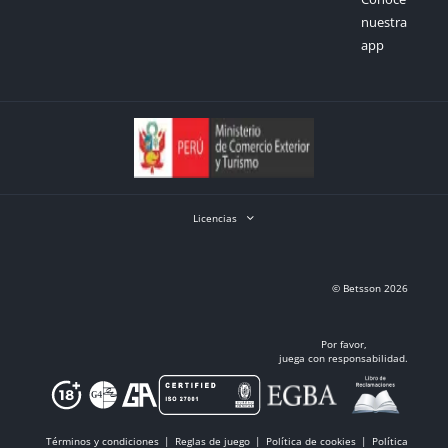
nuestra
app
Licencias
© Betsson 2026
Por favor,
juega con responsabilidad.
Términos y condiciones
Reglas de juego
Política de cookies
Política