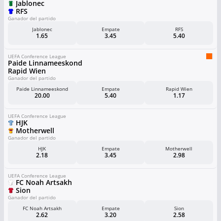
Jablonec
RFS
Ganador del partido
Jablonec
Empate
RFS
1.65
3.45
5.40
UEFA Conference League
Paide Linnameeskond
Rapid Wien
Ganador del partido
Paide Linnameeskond
Empate
Rapid Wien
20.00
5.40
1.17
UEFA Conference League
HJK
Motherwell
Ganador del partido
HJK
Empate
Motherwell
2.18
3.45
2.98
UEFA Conference League
FC Noah Artsakh
Sion
Ganador del partido
FC Noah Artsakh
Empate
Sion
2.62
3.20
2.58