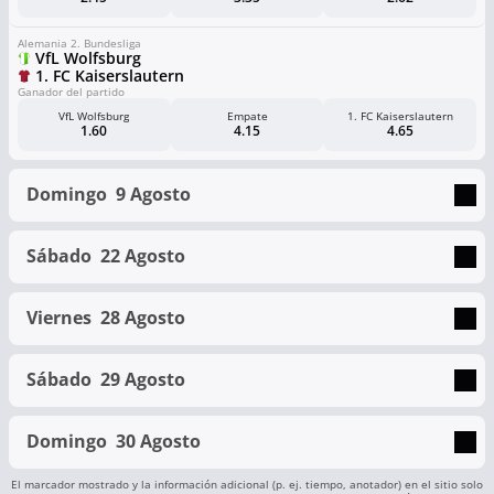
Alemania 2. Bundesliga
VfL Wolfsburg
1. FC Kaiserslautern
Ganador del partido
VfL Wolfsburg
Empate
1. FC Kaiserslautern
1.60
4.15
4.65
Domingo
9 Agosto
Sábado
22 Agosto
Viernes
28 Agosto
Sábado
29 Agosto
Domingo
30 Agosto
El marcador mostrado y la información adicional (p. ej. tiempo, anotador) en el sitio solo