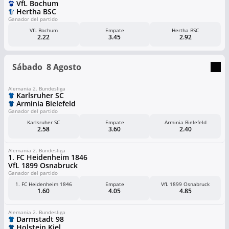
VfL Bochum
Hertha BSC
Ganador del partido
VfL Bochum
Empate
Hertha BSC
2.22
3.45
2.92
Sábado
8 Agosto
Alemania 2. Bundesliga
Karlsruher SC
Arminia Bielefeld
Ganador del partido
Karlsruher SC
Empate
Arminia Bielefeld
2.58
3.60
2.40
Alemania 2. Bundesliga
1. FC Heidenheim 1846
VfL 1899 Osnabruck
Ganador del partido
1. FC Heidenheim 1846
Empate
VfL 1899 Osnabruck
1.60
4.05
4.85
Alemania 2. Bundesliga
Darmstadt 98
Holstein Kiel