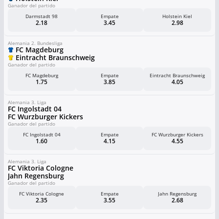
Ganador del partido
Darmstadt 98
Empate
Holstein Kiel
2.18
3.45
2.98
Alemania 2. Bundesliga
FC Magdeburg
Eintracht Braunschweig
Ganador del partido
FC Magdeburg
Empate
Eintracht Braunschweig
1.75
3.85
4.05
Alemania 3. Liga
FC Ingolstadt 04
FC Wurzburger Kickers
Ganador del partido
FC Ingolstadt 04
Empate
FC Wurzburger Kickers
1.60
4.15
4.55
Alemania 3. Liga
FC Viktoria Cologne
Jahn Regensburg
Ganador del partido
FC Viktoria Cologne
Empate
Jahn Regensburg
2.35
3.55
2.68