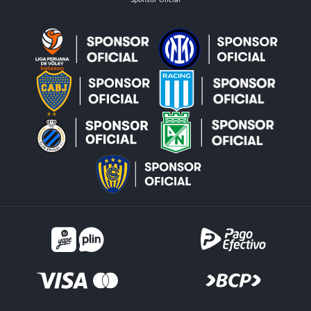
torneos alemanes.
Elige tu tipo de apuesta: decide cómo quieres jugar. Puedes apostar a ganador
del partido, número de goles, hándicap, goleadores y mucho más. Explora las
opciones y selecciona la que mejor se adapte a tu estrategia.
Confirma tu apuesta: una vez elegido el mercado y el monto a apostar, revisa tu
selección y confírmala. Si juegas en vivo, aprovecha la emoción del momento
para reaccionar en tiempo real.
Sigue el partido y ajusta si es necesario: si apostaste en vivo, puedes hacer cash
out en ciertos momentos del partido para asegurar ganancias o minimizar
pérdidas antes del final.
Retira tus ganancias: si acertaste tu apuesta, ¡felicidades! Puedes retirar tus
ganancias de forma rápida y segura con el método de pago que prefieras.
Competiciones de Alemania disponibles en Betsson
En Betsson tienes acceso a los partidos más emocionantes del fútbol alemán.
Desde la élite de la Bundesliga hasta la intensidad de las divisiones inferiores y
las copas nacionales, tienes la posibilidad de apostar en las competiciones
alemanas del deporte rey. Descubre las ligas y torneos en los que puedes
apostar y disfrutar del mejor fútbol de Alemania.
Bundesliga
La
Bundesliga
es la máxima categoría del fútbol alemán y una de las ligas más
competitivas de Europa. Con 18 equipos en disputa, la temporada se juega de
agosto a mayo, ofreciendo acción ininterrumpida casi todo el año.
Los clubes históricos, como el Bayern Múnich, Borussia Dortmund y RB Leipzig,
son los protagonistas de esta liga, donde la lucha por el título y los puestos
europeos siempre está encendida. Además, su estilo de juego dinámico y
ofensivo la convierte en un paraíso para los apostadores.