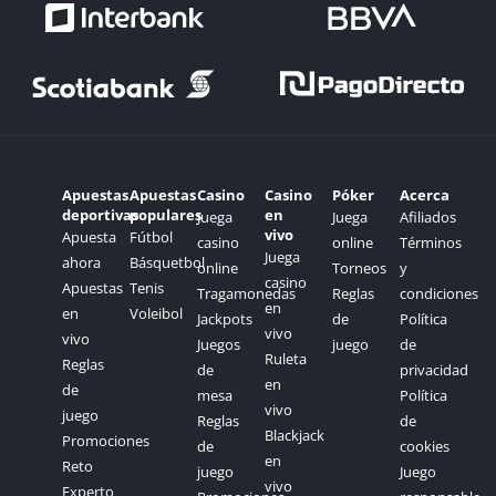
Alemania 2. Bundesliga
Pero si lo que te gustan son las emociones fuertes, la
Alemania 2. Bundesliga
es
la opción perfecta. Esta segunda división cuenta con 18 equipos y se disputa de
julio a mayo, con un formato que mantiene la tensión hasta la última jornada.
Los equipos más conocidos son el Hamburgo, Schalke 04 y Kaiserslautern buscan
el ascenso a la primera división, mientras que otros luchan por evitar el
descenso. La paridad entre los clubes hace que cada partido sea impredecible y
lleno de oportunidades para apostar.
Apuestas
Apuestas
Casino
Casino
Póker
Acerca
Alemania 3. Liga
deportivas
populares
en
Juega
Juega
Afiliados
vivo
Apuesta
Fútbol
Y para los que disfrutan del fútbol más puro y competitivo, la
Alemania 3. Liga
casino
online
Términos
ofrece partidos llenos de intensidad. Con 20 equipos en la pelea y una
Juega
ahora
Básquetbol
online
Torneos
y
temporada que va de julio a mayo, esta liga es el punto de entrada al fútbol
casino
profesional alemán.
Apuestas
Tenis
Tragamonedas
Reglas
condiciones
Aquí compiten clubes con aficiones apasionadas y con historia en el fútbol
en
en
Voleibol
alemán, como el Dynamo Dresden y el 1860 Múnich, lo que hace que cada
Jackpots
de
Política
jornada sea distinta y llena de emoción.
vivo
vivo
Juegos
juego
de
Ruleta
Copas nacionales
Reglas
de
privacidad
en
de
mesa
Política
Además de las ligas, Alemania tiene torneos de eliminación directa que ofrecen
vivo
juego
Reglas
de
espectáculo y sorpresas. La
Alemania DFB-Pokal
es la copa más importante del
Blackjack
país, donde equipos de todas las categorías luchan por la gloria y por un boleto
Promociones
de
cookies
a competiciones europeas.
en
Reto
Desde partidos entre gigantes y clubes modestos hasta finales inolvidables, las
juego
Juego
copas alemanas siempre dejan anécdotas futbolísticas y oportunidades para
vivo
Experto