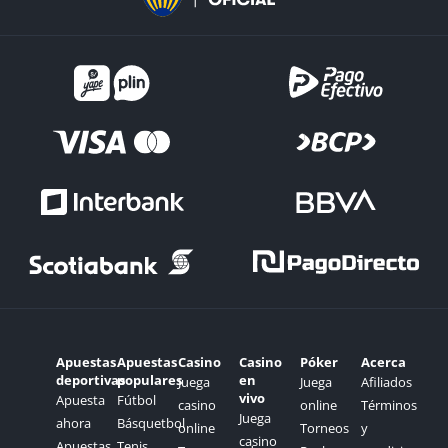
Tipos de mercados de apuestas de básquetbol
Ganador del partido:
Se trata simplemente de apostar a los equipos de
básquetbol que crees que ganarán cada partido. Apuesta a los Lakers si crees
que ganarán frente a los Rockets, o apuesta a una victoria sorpresiva del Unicaja
frente al Real Madrid si tu análisis previo del encuentro te permite identificar
señales de que pueda pasar. Ganas la apuesta si se cumple tu pronóstico.
Ganador del partido 1X2:
Los resultados de baloncesto no permiten que
haya un empate, pero en Betsson puedes apostar por la victoria de uno
de los dos equipos o bien por el empate en tiempo reglamentario. Si el
partido va a prórroga, entonces ganas la apuesta.
Hándicap de puntos:
Las apuestas de baloncesto siempre llevan
asociado un hándicap. En un partido, el Miami Heat puede por ejemplo
tener un hándicap de 12,5 puntos a favor contra los Brooklyn Nets. Esto
quiere decir que puedes apostar a que el Heat ganará por una diferencia
de 13 puntos o que el rival no perderá por más de 12 puntos.
Hándicap 1X2:
En el caso del Hándicap 1X2 funciona igual que el
hándicap de puntos, pero en este caso puedes apostar a un hándicap de
0 que elimina la opción de que haya empate. Si los equipos de
básquetbol terminan empatando en el tiempo reglamentario, se te
reintegra la apuesta.
Apuestas
Apuestas
Casino
Casino
Póker
Acerca
Puntos Totales:
La casa de apuestas deportivas de Betsson te ofrecerá
un número de puntos totales que se pronostican para un determinado
deportivas
populares
en
Juega
Juega
Afiliados
partido. Puedes apostar a que habrá más o menos puntos y así ponerles
vivo
Apuesta
Fútbol
casino
online
Términos
más sazón a los resultados de baloncesto.
Juega
ahora
Básquetbol
online
Torneos
y
casino
Apuestas
Tenis