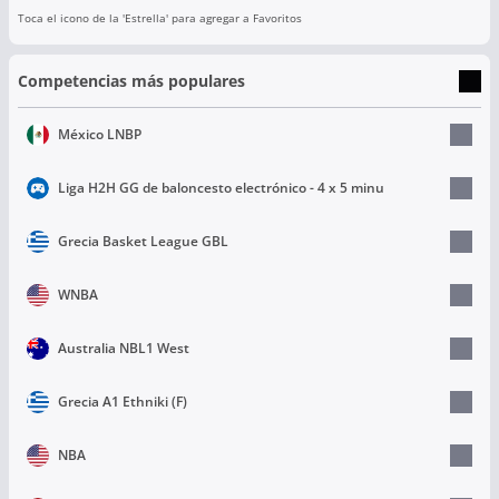
Toca el icono de la 'Estrella' para agregar a Favoritos
Competencias más populares
México LNBP
Liga H2H GG de baloncesto electrónico - 4 x 5 minu
Grecia Basket League GBL
WNBA
Australia NBL1 West
Grecia A1 Ethniki (F)
NBA