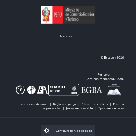
Sí. Por lo general, al ser un evento que no suele suceder en un partido de
baloncesto, las prórrogas cuentan en las apuestas. Ya sea para las apuestas al
ganador del partido, se decidirá el ganador después de que termine la prórroga,
o para los puntos totales, se contarán también los sumados durante la prórroga.
Consulta siempre las bases y condiciones de las apuestas deportivas.
Licencias
© Betsson 2026
Por favor,
juega con responsabilidad.
Términos y condiciones
Reglas de juego
Política de cookies
Política
de privacidad
Juego responsable
Opciones de pago
Configuración de cookies