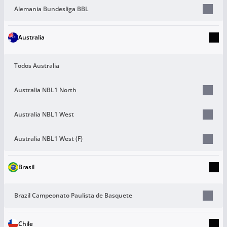
Alemania Bundesliga BBL
Australia
Todos Australia
Australia NBL1 North
Australia NBL1 West
Australia NBL1 West (F)
Brasil
Brazil Campeonato Paulista de Basquete
Chile