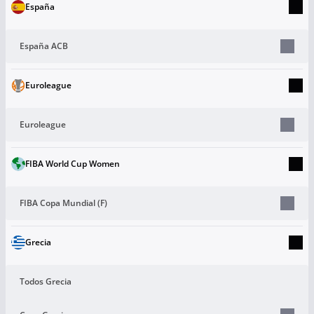
España
España ACB
Euroleague
Euroleague
FIBA World Cup Women
FIBA Copa Mundial (F)
Grecia
Todos Grecia