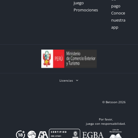
juego
pago
Promociones
Conoce
nuestra
app
Licencias
© Betsson 2026
Por favor,
juega con responsabilidad.