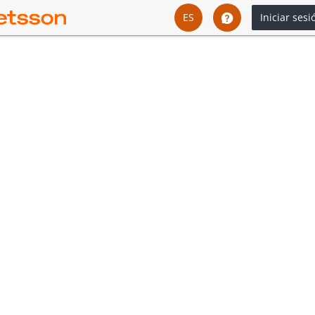
ES
Iniciar sesi
English
Español Perú