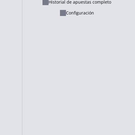
Juegos del partido
Ga
Historial de apuestas completo
irante, Thiago Agustin
+3.5
más de 22.5
menos de 22.5
1.85
1.93
1.78
Configuración
Juegos del partido
Ga
Arribage T / Olivetti A
-0.5
más de 20.5
menos de 20.5
1.79
1.73
1.99
Juegos del partido
Ga
Arevalo M / Pavic M
-2.5
más de 21.5
menos de 21.5
1.94
2.02
1.71
Juegos del partido
Ga
Shelton, Ben
-0.5
más de 23.5
menos de 23.5
1.83
1.92
1.78
Juegos del partido
Ga
Mensik, Jakub
-3.5
más de 22.5
menos de 22.5
1.78
1.93
1.78
Juegos del partido
Ga