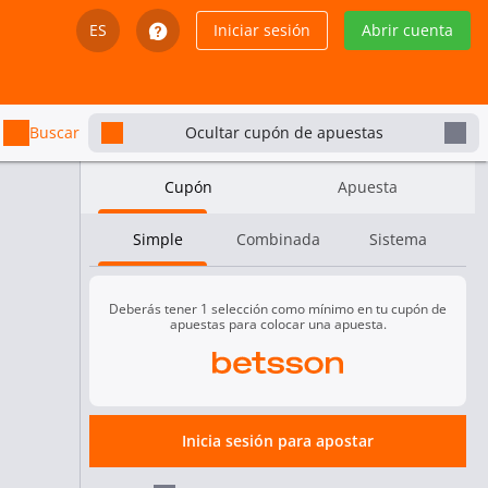
ES
Iniciar sesión
Abrir cuenta
English
Español Perú
Buscar
Ocultar cupón de apuestas
Cupón
Apuesta
Simple
Combinada
Sistema
Deberás tener 1 selección como mínimo en tu cupón de
apuestas para colocar una apuesta.
Juegos del partido
Ga
Merida, Daniel
+0.5
más de 22.5
menos de 22.5
Inicia sesión para apostar
1.91
1.82
1.88