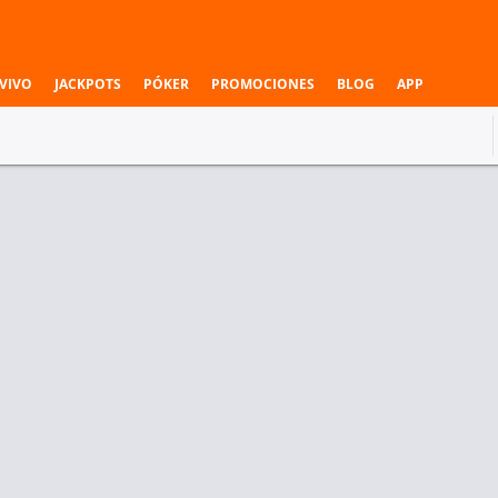
 VIVO
JACKPOTS
PÓKER
PROMOCIONES
BLOG
APP
ntos & Ligas
Especiales
 de games
Total de games jugados
Ganador de Set
ador del partido
Hándicap de games
Griekspoor, Tallon
Merida, Daniel
Griekspoor, Tallon
-0.5
1.79
2.03
1.79