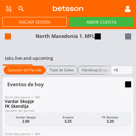
INICIAR SESIÓN
ABRIR CUENTA
CASINO EN VIVO
JACKPOTS
PÓKER
PROMOCIONES
APP
North Macedonia 1. MFL
tabs.live-and-upcoming
Ganador del Partido
Total de Goles
Hándicap (3 opciones)
+3
Ambo
Eventos de hoy
North Macedonia 1. MFL
Vardar Skopje
FK Skendija
Ganador del partido
Vardar Skopje
Empate
FK Skendija
2.00
3.25
3.20
North Macedonia 1. MFL