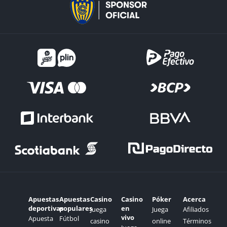
Apuestas
Apuestas
Casino
Casino
Póker
Acerca
deportivas
populares
en
Juega
Juega
Afiliados
vivo
Apuesta
Fútbol
casino
online
Términos