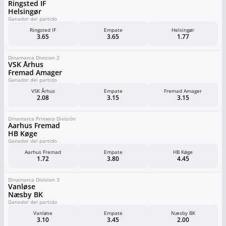
Ringsted IF
Helsingør
Ganador del partido
Ringsted IF
Empate
Helsingør
3.65
3.65
1.77
Dinamarca Division 2
VSK Århus
Fremad Amager
Ganador del partido
VSK Århus
Empate
Fremad Amager
2.08
3.15
3.15
Dinamarca Primera División
Aarhus Fremad
HB Køge
Ganador del partido
Aarhus Fremad
Empate
HB Køge
1.72
3.80
4.45
Dinamarca Division 3
Vanløse
Næsby BK
Ganador del partido
Vanløse
Empate
Næsby BK
3.10
3.45
2.00