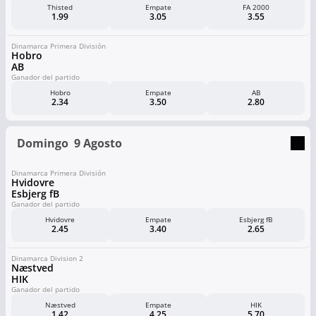
Thisted
Empate
FA 2000
1.99
3.05
3.55
Dinamarca Primera División
Hobro
AB
Ganador del partido
Hobro
Empate
AB
2.34
3.50
2.80
Domingo
9 Agosto
Dinamarca Primera División
Hvidovre
Esbjerg fB
Ganador del partido
Hvidovre
Empate
Esbjerg fB
2.45
3.40
2.65
Dinamarca Division 2
Næstved
HIK
Ganador del partido
Næstved
Empate
HIK
1.42
4.25
5.70