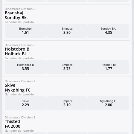
Dinamarca Division 3
Brønshøj
Sundby Bk.
Ganador del partido
Brønshøj
Empate
Sundby Bk.
1.61
3.80
4.35
Dinamarca Division 3
Holstebro B
Holbæk BI
Ganador del partido
Holstebro B
Empate
Holbæk BI
3.55
3.75
1.77
Dinamarca Division 2
Skive
Nykøbing FC
Ganador del partido
Skive
Empate
Nykøbing FC
2.29
3.10
2.80
Dinamarca Division 2
Thisted
FA 2000
Ganador del partido