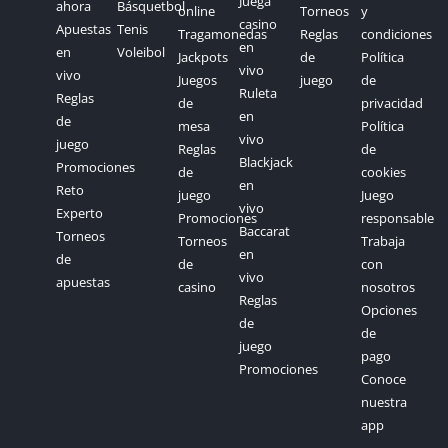
Juega
ahora
Básquetbol
online
Torneos
y
casino
Apuestas
Tenis
Tragamonedas
Reglas
condiciones
en
en
Voleibol
Jackpots
de
Política
vivo
vivo
Juegos
juego
de
Ruleta
Reglas
de
privacidad
en
de
mesa
Política
vivo
juego
Reglas
de
Blackjack
Promociones
de
cookies
en
Reto
juego
Juego
vivo
Experto
Promociones
responsable
Baccarat
Torneos
Torneos
Trabaja
en
de
de
con
vivo
apuestas
casino
nosotros
Reglas
Opciones
de
de
juego
pago
Promociones
Conoce
nuestra
app