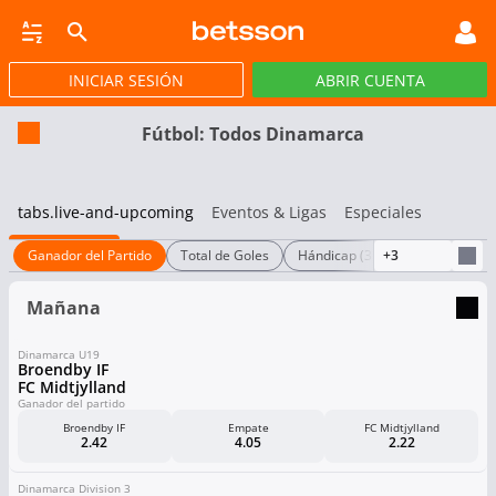
INICIAR SESIÓN
ABRIR CUENTA
CASINO EN VIVO
JACKPOTS
PÓKER
PROMOCIONES
APP
Fútbol: Todos Dinamarca
tabs.live-and-upcoming
Eventos & Ligas
Especiales
Ganador del Partido
Total de Goles
Hándicap (3 opciones)
+3
Ambo
Mañana
Dinamarca U19
Broendby IF
FC Midtjylland
Ganador del partido
Broendby IF
Empate
FC Midtjylland
2.42
4.05
2.22
Dinamarca Division 3