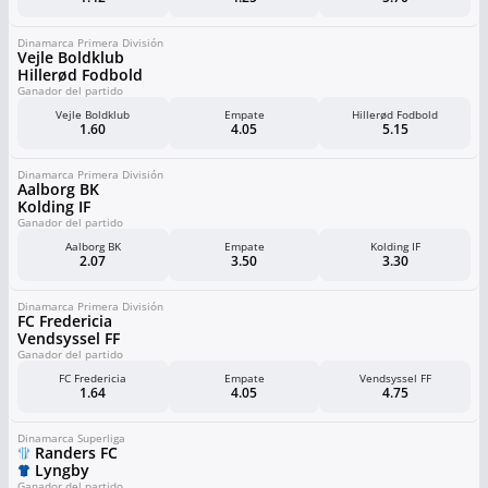
Dinamarca Primera División
Vejle Boldklub
Hillerød Fodbold
Ganador del partido
Vejle Boldklub
Empate
Hillerød Fodbold
1.60
4.05
5.15
Dinamarca Primera División
Aalborg BK
Kolding IF
Ganador del partido
Aalborg BK
Empate
Kolding IF
2.07
3.50
3.30
Dinamarca Primera División
FC Fredericia
Vendsyssel FF
Ganador del partido
FC Fredericia
Empate
Vendsyssel FF
1.64
4.05
4.75
Dinamarca Superliga
Randers FC
Lyngby
Ganador del partido