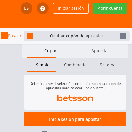
ES
Iniciar sesión
Abrir cuenta
English
Español Perú
Buscar
Ocultar cupón de apuestas
Cupón
Apuesta
Simple
Combinada
Sistema
dad
1er Tiempo - Ganador
1er Tiempo - Total de Goles
Deberás tener 1 selección como mínimo en tu cupón de
apuestas para colocar una apuesta.
Hándicap (3 opciones)
de 2.5
menos de 2.5
Adelaide Croatia Raiders SC
-1
Empate
+1
Inicia sesión para apostar
.30
3.10
3.45
4.50