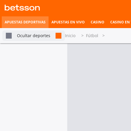
APUESTAS DEPORTIVAS
APUESTAS EN VIVO
CASINO
CASINO EN
Ocultar deportes
Inicio
>
Fútbol
>
Todos Australia
Inicio
Reto Experto
tabs.live-and-upcoming
Eve
Torneos de apuestas
Ganador del Partido
Total de 
Cuotas mejoradas
Mañana
Transmisiones en vivo
Australia Ligas Estatales de Reservas
Adelaide Croatia Raiders SC
The Cove FC Reserves
Favoritos