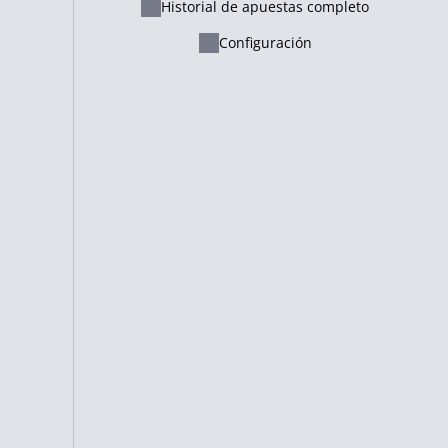
Hándicap (3 opciones)
Historial de apuestas completo
de 2.5
menos de 2.5
Canberra Olympic FC
+1
Empate
-1
.47
2.42
2.10
3.85
Configuración
Hándicap (3 opciones)
de 2.5
menos de 2.5
Eastern United Reserve
+1
Empate
-1
.28
3.25
1.52
4.60
Hándicap (3 opciones)
de 4.5
menos de 4.5
Croydon Kings FC Reserve
+1
Empate
-1
.20
1.58
1.71
4.50
Hándicap (3 opciones)
de 4.5
menos de 4.5
Adelaide City FC Reserve
-1
Empate
+1
.15
1.60
1.95
4.40
No disponible
No disponible
Hándicap (3 opciones)
de 2.5
menos de 2.5
Modbury Jets SC Reserve
-1
Empate
+1
.31
3.05
1.98
4.10