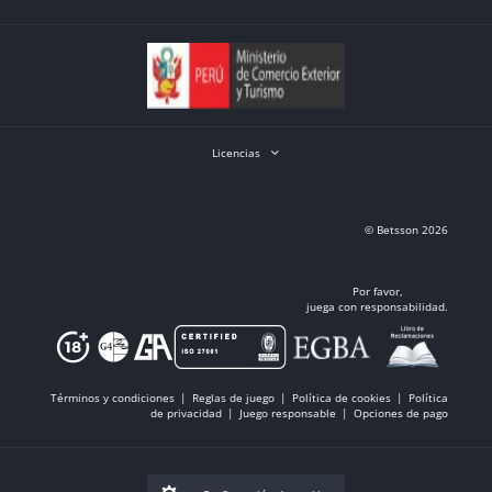
goleador de la Bundesliga? ¿Qué equipo levantará la DFB-Pokal? ¿Quién
descenderá esta temporada? Puedes apostar a largo plazo en múltiples
competiciones y analizar el rendimiento de los equipos con una visión más
estratégica.
Otras apuestas de fútbol que pueden interesarte
¿Te apasiona el fútbol más allá de Alemania? Estás de suerte, porque en Betsson
tienes una gran variedad de opciones para explorar:
Licencias
Todas las apuestas de fútbol: encuentra los mejores mercados para todas las
ligas y torneos del mundo.
Mundial de fútbol y sus clasificatorias: vive la emoción de la Copa del Mundo y
sus eliminatorias.
Partidos amistosos de clubes: apuesta en los duelos preparatorios entre los
© Betsson 2026
grandes equipos del planeta.
Apuesta con inteligencia y disfruta del mejor fútbol. ¡Tu próxima jugada está a
solo un clic de distancia!
Por favor,
Preguntas más frecuentes
juega con responsabilidad.
¿Cuáles son las apuestas de fútbol más habituales?
Las más comunes son ganador del partido, total de goles, hándicap, goleadores y
apuestas en vivo.
Términos y condiciones
Reglas de juego
Política de cookies
Política
de privacidad
Juego responsable
Opciones de pago
¿Puedo combinar partidos de varias ligas de Alemania?
Sí, puedes hacer apuestas combinadas mezclando partidos de Bundesliga, 2.
Bundesliga, 3. Liga y copas nacionales.