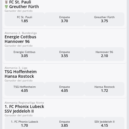
FC St. Pauli
Greuther Fürth
Ganador del partido
FC St. Pauli
Empate
Greuther Fürth
1.85
3.70
3.75
Alemania 2. Bundesliga
Energie Cottbus
Hannover 96
Ganador del partido
Energie Cottbus
Empate
Hannover 96
3.05
3.55
2.10
Alemania 3. Liga
TSG Hoffenheim
Hansa Rostock
Ganador del partido
TSG Hoffenheim
Empate
Hansa Rostock
4.05
4.05
1.72
Alemania Regionalliga Norte
1. FC Phonix Lubeck
SSV Jeddeloh II
Ganador del partido
1. FC Phonix Lubeck
Empate
SSV Jeddeloh II
1.70
3.85
4.15