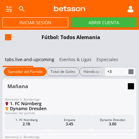
INICIAR SESIÓN
ABRIR CUENTA
CASINO EN VIVO
JACKPOTS
PÓKER
PROMOCIONES
APP
Fútbol: Todos Alemania
tabs.live-and-upcoming
Eventos & Ligas
Especiales
Ganador del Partido
Total de Goles
Hándicap (3 opciones)
+3
Ambo
Mañana
Alemania 2. Bundesliga
1. FC Nürnberg
Dynamo Dresden
Ganador del partido
1. FC Nürnberg
Empate
Dynamo Dresden
2.18
3.45
3.00
Alemania 2. Bundesliga