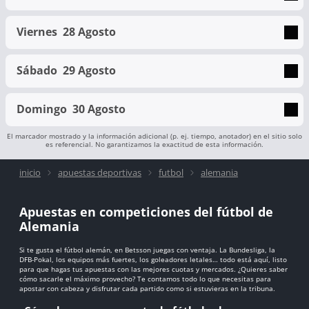
Viernes
28 Agosto
Sábado
29 Agosto
Domingo
30 Agosto
El marcador mostrado y la información adicional (p. ej. tiempo, anotador) en el sitio solo
es referencial. No garantizamos la exactitud de esta información.
inicio
apuestas deportivas
futbol
alemania
Apuestas en competiciones del fútbol de
Alemania
Si te gusta el fútbol alemán, en Betsson juegas con ventaja. La Bundesliga, la
DFB-Pokal, los equipos más fuertes, los goleadores letales… todo está aquí, listo
para que hagas tus apuestas con las mejores cuotas y mercados. ¿Quieres saber
cómo sacarle el máximo provecho? Te contamos todo lo que necesitas para
apostar con cabeza y disfrutar cada partido como si estuvieras en la tribuna.