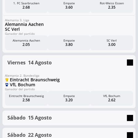
1. FC Saarbrucken
Empate
Rot-Weiss Essen
2.68
3.60
2.35
Alemania 3. Liga
Alemannia Aachen
SC Verl
Ganador del partido
Alemannia Aachen
Empate
SC Verl
2.05
3.80
3.00
Viernes
14 Agosto
Alemania 2. Bundesliga
Eintracht Braunschweig
VfL Bochum
Ganador del partido
Eintracht Braunschweig
Empate
VfL Bochum
2.58
3.20
2.62
Sábado
15 Agosto
Sábado
22 Agosto