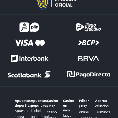
Desde la élite de la Bundesliga hasta la intensidad de las divisiones inferiores y
las copas nacionales, tienes la posibilidad de apostar en las competiciones
alemanas del deporte rey. Descubre las ligas y torneos en los que puedes
apostar y disfrutar del mejor fútbol de Alemania.
Bundesliga
La
Bundesliga
es la máxima categoría del fútbol alemán y una de las ligas más
competitivas de Europa. Con 18 equipos en disputa, la temporada se juega de
agosto a mayo, ofreciendo acción ininterrumpida casi todo el año.
Los clubes históricos, como el Bayern Múnich, Borussia Dortmund y RB Leipzig,
son los protagonistas de esta liga, donde la lucha por el título y los puestos
europeos siempre está encendida. Además, su estilo de juego dinámico y
ofensivo la convierte en un paraíso para los apostadores.
Alemania 2. Bundesliga
Pero si lo que te gustan son las emociones fuertes, la
Alemania 2. Bundesliga
es
la opción perfecta. Esta segunda división cuenta con 18 equipos y se disputa de
julio a mayo, con un formato que mantiene la tensión hasta la última jornada.
Los equipos más conocidos son el Hamburgo, Schalke 04 y Kaiserslautern buscan
el ascenso a la primera división, mientras que otros luchan por evitar el
descenso. La paridad entre los clubes hace que cada partido sea impredecible y
lleno de oportunidades para apostar.
Apuestas
Apuestas
Casino
Casino
Póker
Acerca
Alemania 3. Liga
deportivas
populares
en
Juega
Juega
Afiliados
vivo
Apuesta
Fútbol
Y para los que disfrutan del fútbol más puro y competitivo, la
Alemania 3. Liga
casino
online
Términos
ofrece partidos llenos de intensidad. Con 20 equipos en la pelea y una
Juega
ahora
Básquetbol