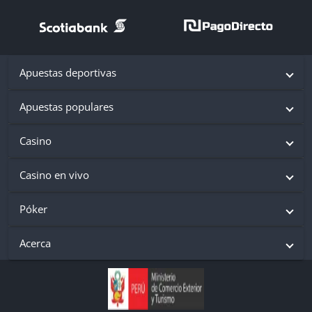
Apuestas deportivas
Apuestas populares
Casino
Casino en vivo
Póker
Acerca