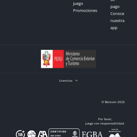
equipo. Por ejemplo, si aplicas un hándicap de +14.5 puntos para el no favorito,
juego
ganarás la apuesta si el equipo no pierde por más de 14 puntos. E inversamente,
pago
si aplicas un hándicap de -14.5 puntos al equipo favorito, ganarás la apuesta si
Promociones
Conoce
gana por 15 o más puntos.
nuestra
¿Cuenta la prórroga/overtime en las apuestas
app
deportivas de baloncesto?
Sí. Por lo general, al ser un evento que no suele suceder en un partido de
baloncesto, las prórrogas cuentan en las apuestas. Ya sea para las apuestas al
ganador del partido, se decidirá el ganador después de que termine la prórroga,
o para los puntos totales, se contarán también los sumados durante la prórroga.
Consulta siempre las bases y condiciones de las apuestas deportivas.
Licencias
© Betsson 2026
Por favor,
juega con responsabilidad.