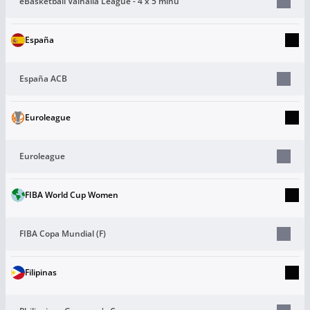
eBasketball Valhalla League - 4 x 5 minu
España
España ACB
Euroleague
Euroleague
FIBA World Cup Women
FIBA Copa Mundial (F)
Filipinas