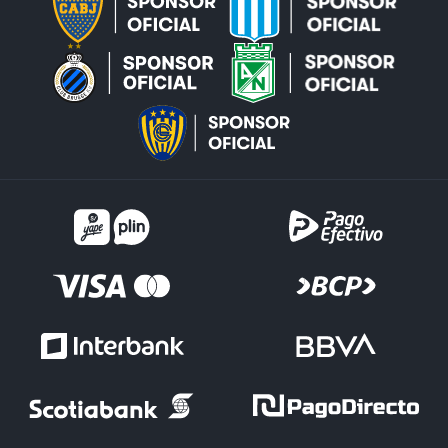
Cómo apostar en baloncesto
Para empezar a disfrutar de las apuestas de baloncesto, lo único que tienes que
hacer es registrarte en la plataforma de Betsson y realizar tu primer depósito.
Podrás reclamar una oferta de bienvenida y ya estarás listo para empezar con el
pie derecho tu aventura en el mundo de apuestas online. Te ofrecemos
diferentes métodos para ganar con tus apuestas:
Tipos de mercados de apuestas de básquetbol
Ganador del partido:
Se trata simplemente de apostar a los equipos de
básquetbol que crees que ganarán cada partido. Apuesta a los Lakers si crees
que ganarán frente a los Rockets, o apuesta a una victoria sorpresiva del Unicaja
frente al Real Madrid si tu análisis previo del encuentro te permite identificar
señales de que pueda pasar. Ganas la apuesta si se cumple tu pronóstico.
Ganador del partido 1X2:
Los resultados de baloncesto no permiten que
haya un empate, pero en Betsson puedes apostar por la victoria de uno
de los dos equipos o bien por el empate en tiempo reglamentario. Si el
partido va a prórroga, entonces ganas la apuesta.
Hándicap de puntos:
Las apuestas de baloncesto siempre llevan
asociado un hándicap. En un partido, el Miami Heat puede por ejemplo
tener un hándicap de 12,5 puntos a favor contra los Brooklyn Nets. Esto
quiere decir que puedes apostar a que el Heat ganará por una diferencia
de 13 puntos o que el rival no perderá por más de 12 puntos.
Hándicap 1X2:
En el caso del Hándicap 1X2 funciona igual que el
hándicap de puntos, pero en este caso puedes apostar a un hándicap de