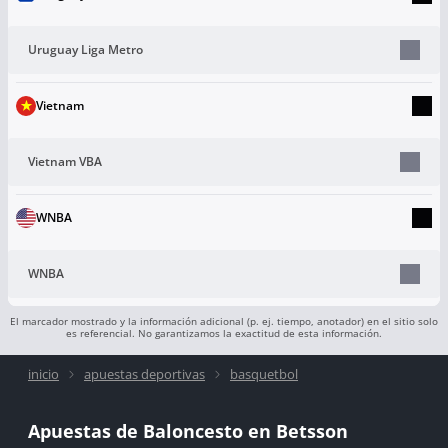
Uruguay Liga Metro
Vietnam
Vietnam VBA
WNBA
WNBA
El marcador mostrado y la información adicional (p. ej. tiempo, anotador) en el sitio solo
es referencial. No garantizamos la exactitud de esta información.
inicio
apuestas deportivas
basquetbol
Apuestas de Baloncesto en Betsson