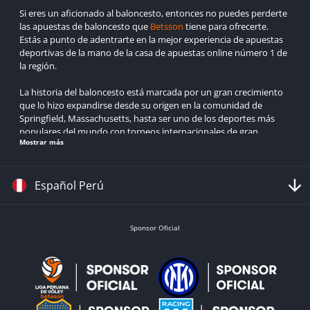
Si eres un aficionado al baloncesto, entonces no puedes perderte
las apuestas de baloncesto que
Betsson
tiene para ofrecerte.
Estás a punto de adentrarte en la mejor experiencia de apuestas
deportivas de la mano de la casa de apuestas online número 1 de
la región.
La historia del baloncesto está marcada por un gran crecimiento
que lo hizo expandirse desde su origen en la comunidad de
Springfield, Massachusetts, hasta ser uno de los deportes más
populares del mundo con torneos internacionales de gran
Mostrar más
renombre.
Es por esto por lo que el baloncesto no podía faltar en las
apuestas deportivas
Español Perú
de Betsson, en donde encontrarás los
mejores equipos de básquetbol y las mejores competiciones.
Desde apuestas en la
NBA
, la mejor liga del mundo, pero también
en la mejor competición de Europa, la
Euroliga
y otras ligas
Sponsor Oficial
extranjeras como la
BSL
de Turquía y la
CBA China
.
Y por si fuera poco, en la casa de apuestas deportivas de Betsson
encontrarás también
apuestas en vivo de baloncesto
para vivir al
máximo cada partido.