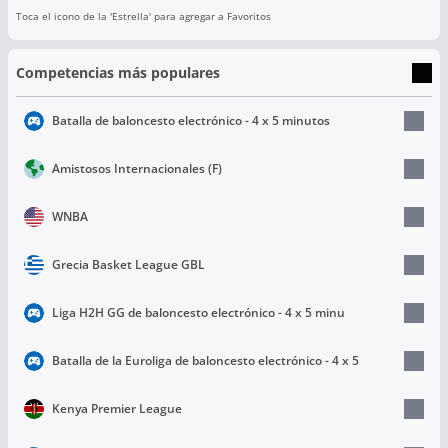
Toca el icono de la 'Estrella' para agregar a Favoritos
Competencias más populares
Batalla de baloncesto electrónico - 4 x 5 minutos
Amistosos Internacionales (F)
WNBA
Grecia Basket League GBL
Liga H2H GG de baloncesto electrónico - 4 x 5 minu
Batalla de la Euroliga de baloncesto electrónico - 4 x 5
Kenya Premier League