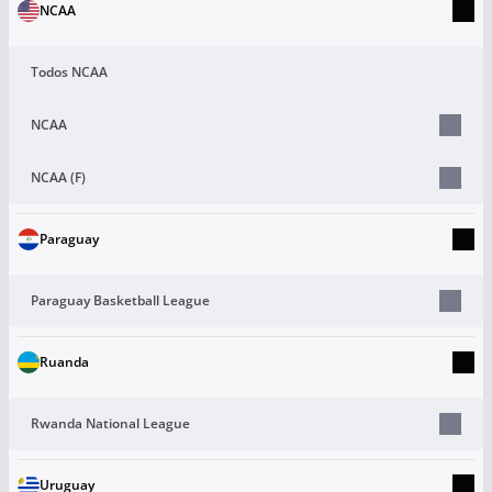
NCAA
Todos NCAA
NCAA
NCAA (F)
Paraguay
Paraguay Basketball League
Ruanda
Rwanda National League
Uruguay