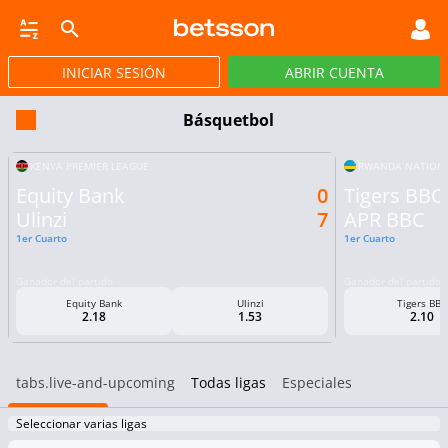
INICIAR SESIÓN
ABRIR CUENTA
CASINO EN VIVO
JACKPOTS
PÓKER
PROMOCIONES
APP
Básquetbol
KENYA PREMIER LEAGUE
RWANDA NATIONA
Equity Bank
0
Tigers BBC
Ulinzi
7
APR BBC
1er Cuarto
1er Cuarto
Ganador del partido
Ganador del partido
Equity Bank
Ulinzi
Tigers BBC
2.18
1.53
2.10
tabs.live-and-upcoming
Todas ligas
Especiales
Seleccionar varias ligas