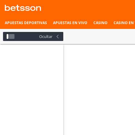
APUESTAS DEPORTIVAS
APUESTAS EN VIVO
CASINO
CASINO EN
Ocultar
Poker Home
Poker
Promociones
Reglas
para
poker
inicio
poker
torneos twist
TORNEOS
Sobre
los
Torneos
Síguenos en
Torneos
Twister