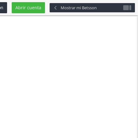
ón
Abrir cuenta
Mostrar mi Betsson