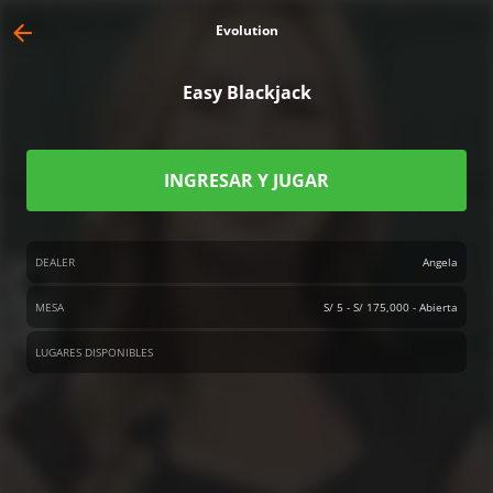
Evolution
Easy Blackjack
CASINO EN VIVO
JACKPOTS
PÓKER
PROMOCIONES
APP
INGRESAR Y JUGAR
DEALER
Angela
MESA
S/ 5 - S/ 175,000 -
Abierta
LUGARES DISPONIBLES