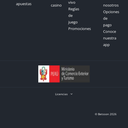
vivo
apuestas
casino
nosotros
Reglas
Opciones
de
de
juego
pago
Promociones
Conoce
nuestra
app
Licencias
© Betsson 2026