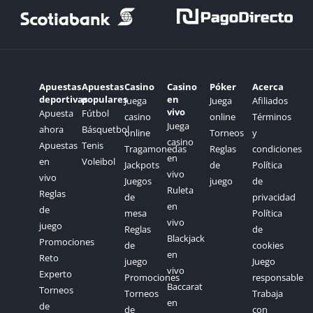
Apuestas
Apuestas
Casino
Casino
Póker
Acerca
deportivas
populares
en
Juega
Juega
Afiliados
vivo
Apuesta
Fútbol
casino
online
Términos
Juega
ahora
Básquetbol
online
Torneos
y
casino
Apuestas
Tenis
Tragamonedas
Reglas
condiciones
en
en
Voleibol
Jackpots
de
Política
vivo
vivo
Juegos
juego
de
Ruleta
Reglas
de
privacidad
en
de
mesa
Política
vivo
juego
Reglas
de
Blackjack
Promociones
de
cookies
en
Reto
juego
Juego
vivo
Experto
Promociones
responsable
Baccarat
Torneos
Torneos
Trabaja
en
de
de
con