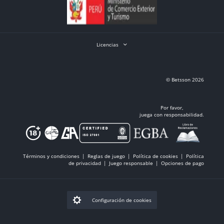
Licencias
© Betsson 2026
Por favor,
juega con responsabilidad.
Términos y condiciones
Reglas de juego
Política de cookies
Política
de privacidad
Juego responsable
Opciones de pago
Configuración de cookies