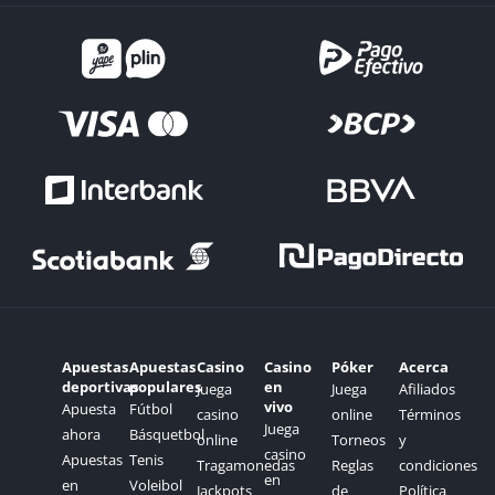
Apuestas
Apuestas
Casino
Casino
Póker
Acerca
deportivas
populares
en
Juega
Juega
Afiliados
vivo
Apuesta
Fútbol
casino
online
Términos
Juega
ahora
Básquetbol
online
Torneos
y
casino
Apuestas
Tenis
Tragamonedas
Reglas
condiciones
en
en
Voleibol
Jackpots
de
Política