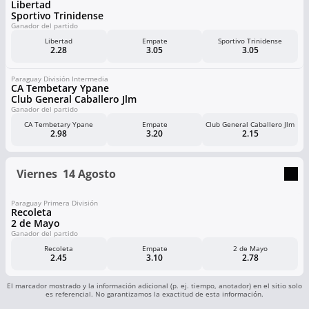
Libertad
Sportivo Trinidense
Ganador del partido
Libertad
Empate
Sportivo Trinidense
2.28
3.05
3.05
Paraguay División Intermedia
CA Tembetary Ypane
Club General Caballero Jlm
Ganador del partido
CA Tembetary Ypane
Empate
Club General Caballero Jlm
2.98
3.20
2.15
Viernes
14 Agosto
Paraguay Primera División
Recoleta
2 de Mayo
Ganador del partido
Recoleta
Empate
2 de Mayo
2.45
3.10
2.78
El marcador mostrado y la información adicional (p. ej. tiempo, anotador) en el sitio solo
es referencial. No garantizamos la exactitud de esta información.