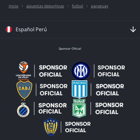
inicio
apuestas deportivas
futbol
paraguay
Español Perú
Sponsor Oficial