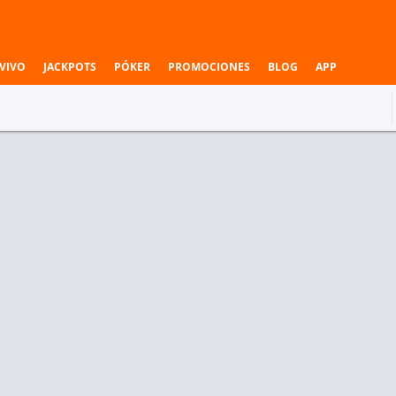
 VIVO
JACKPOTS
PÓKER
PROMOCIONES
BLOG
APP