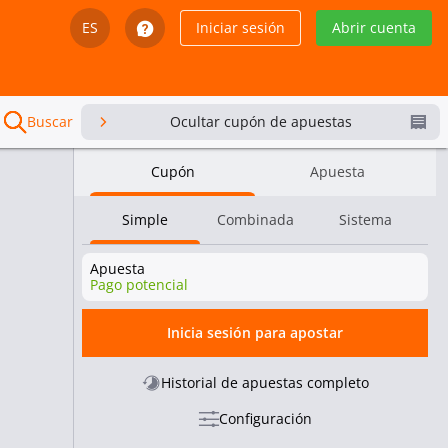
ES
Iniciar sesión
Abrir cuenta
English
Español Perú
Buscar
Ocultar cupón de apuestas
Cupón
Apuesta
Simple
Combinada
Sistema
Apuesta
Pago potencial
Inicia sesión para apostar
Historial de apuestas completo
Configuración