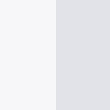
Haz clic en el icono
Síguenos en
de la 'Estrella' para
agregar a Favoritos
Sponsor Oficial