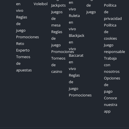
en
en
Voleibol
Jackpots
de
Política
vivo
vivo
Juegos
juego
de
Ruleta
Reglas
de
privacidad
en
de
mesa
Política
vivo
juego
Reglas
de
Blackjack
Promociones
de
cookies
en
Reto
juego
Juego
vivo
Experto
Promociones
responsable
Baccarat
Torneos
Torneos
Trabaja
en
de
de
con
vivo
apuestas
casino
nosotros
Reglas
Opciones
de
de
juego
pago
Promociones
Conoce
nuestra
app