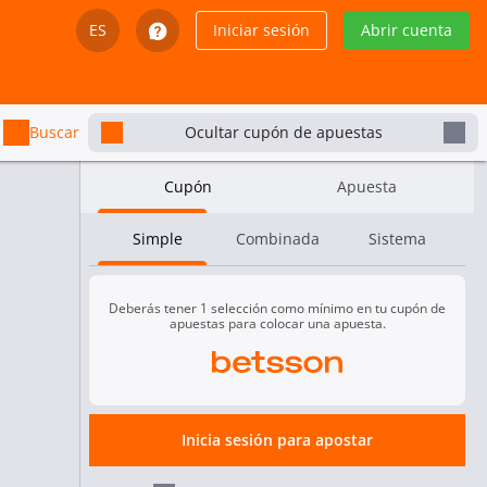
ES
Iniciar sesión
Abrir cuenta
English
Español Perú
Buscar
Ocultar cupón de apuestas
Cupón
Apuesta
Simple
Combinada
Sistema
Deberás tener 1 selección como mínimo en tu cupón de
apuestas para colocar una apuesta.
Mapa 1: resultado
Omnic -
menos de 21.5
Omnic
Empate
Zeth
2.10
2.60
Inicia sesión para apostar
6.50
1.72