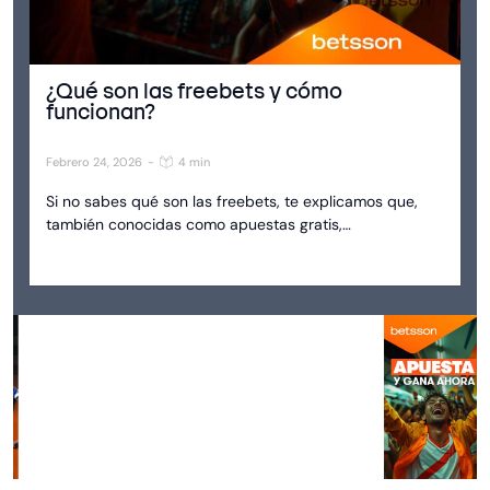
¿Qué son las freebets y cómo
funcionan?
Febrero 24, 2026
-
4 min
Si no sabes qué son las freebets, te explicamos que,
también conocidas como apuestas gratis,…