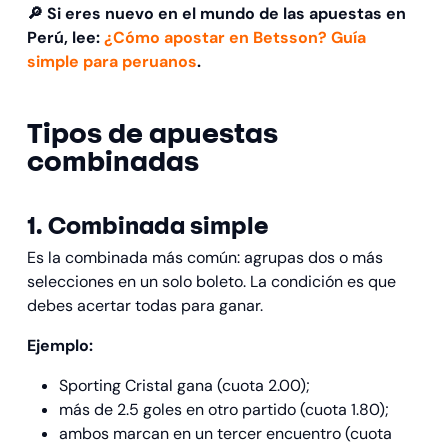
🔎 Si eres nuevo en el mundo de las apuestas en
Perú, lee:
¿Cómo apostar en Betsson? Guía
simple para peruanos
.
Tipos de apuestas
combinadas
1. Combinada simple
Es la combinada más común: agrupas dos o más
selecciones en un solo boleto. La condición es que
debes acertar todas para ganar.
Ejemplo:
Sporting Cristal gana (cuota 2.00);
más de 2.5 goles en otro partido (cuota 1.80);
ambos marcan en un tercer encuentro (cuota