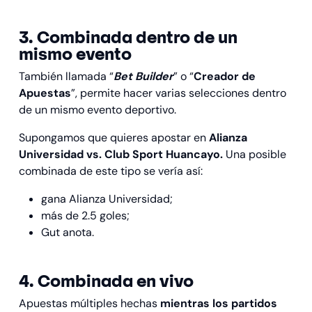
3. Combinada dentro de un
mismo evento
También llamada “
Bet Builder
” o “
Creador de
Apuestas
”, permite hacer varias selecciones dentro
de un mismo evento deportivo.
Supongamos que quieres apostar en
Alianza
Universidad vs. Club Sport Huancayo.
Una posible
combinada de este tipo se vería así:
gana Alianza Universidad;
más de 2.5 goles;
Gut anota.
4. Combinada en vivo
Apuestas múltiples hechas
mientras los partidos