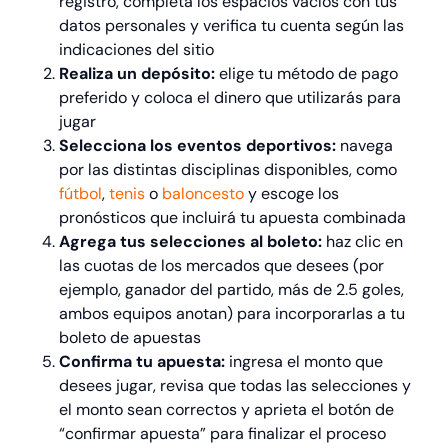
registro, completa los espacios vacíos con tus
datos personales y verifica tu cuenta según las
indicaciones del sitio
Realiza un depósito:
elige tu método de pago
preferido y coloca el dinero que utilizarás para
jugar
Selecciona los eventos deportivos:
navega
por las distintas disciplinas disponibles, como
fútbol
,
tenis
o
baloncesto
y escoge los
pronósticos que incluirá tu apuesta combinada
Agrega tus selecciones al boleto:
haz clic en
las cuotas de los mercados que desees (por
ejemplo, ganador del partido, más de 2.5 goles,
ambos equipos anotan) para incorporarlas a tu
boleto de apuestas
Confirma tu apuesta:
ingresa el monto que
desees jugar, revisa que todas las selecciones y
el monto sean correctos y aprieta el botón de
“confirmar apuesta” para finalizar el proceso