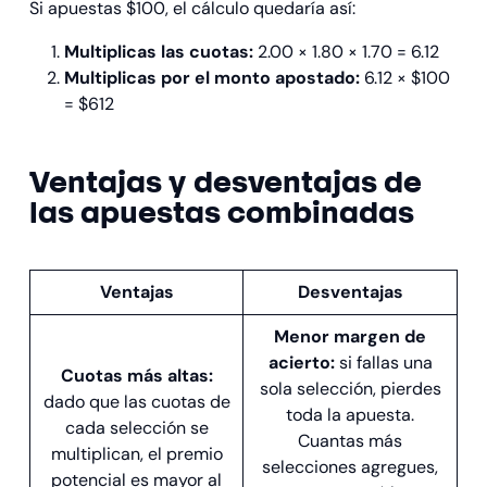
Si apuestas $100, el cálculo quedaría así:
Multiplicas las cuotas:
2.00 × 1.80 × 1.70 = 6.12
Multiplicas por el monto apostado:
6.12 × $100
= $612
Ventajas y desventajas de
las apuestas combinadas
Ventajas
Desventajas
Menor margen de
acierto:
si fallas una
Cuotas más altas:
sola selección, pierdes
dado que las cuotas de
toda la apuesta.
cada selección se
Cuantas más
multiplican, el premio
selecciones agregues,
potencial es mayor al