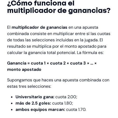
¿Cómo funciona el
multiplicador de ganancias?
El
multiplicador de ganancias
en una apuesta
combinada consiste en multiplicar entre sí las cuotas
de todas las selecciones incluidas en la jugada. El
resultado se multiplica por el monto apostado para
calcular la ganancia total potencial. La fórmula es:
Ganancia = cuota 1 × cuota 2 × cuota 3 × … ×
monto apostado
Supongamos que haces una apuesta combinada con
estas tres selecciones:
Universitario gana:
cuota 2.00;
más de 2.5 goles:
cuota 1.80;
ambos equipos marcan:
cuota 1.70.