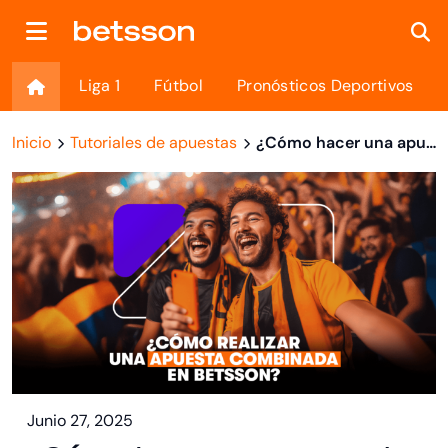
Liga 1
Fútbol
Pronósticos Deportivos
Inicio
Tutoriales de apuestas
¿Cómo hacer una apuesta combinada en Betsson? [GUÍA]
Junio 27, 2025