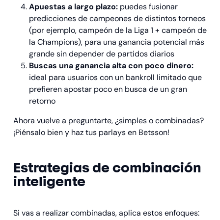
Apuestas a largo plazo:
puedes fusionar
predicciones de campeones de distintos torneos
(por ejemplo, campeón de la Liga 1 + campeón de
la Champions), para una ganancia potencial más
grande sin depender de partidos diarios
Buscas una ganancia alta con poco dinero:
ideal para usuarios con un bankroll limitado que
prefieren apostar poco en busca de un gran
retorno
Ahora vuelve a preguntarte, ¿simples o combinadas?
¡Piénsalo bien y haz tus parlays en Betsson!
Estrategias de combinación
inteligente
Si vas a realizar combinadas, aplica estos enfoques: