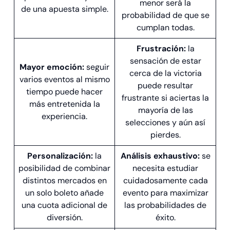
menor será la
de una apuesta simple.
probabilidad de que se
cumplan todas.
Frustración:
la
sensación de estar
Mayor emoción:
seguir
cerca de la victoria
varios eventos al mismo
puede resultar
tiempo puede hacer
frustrante si aciertas la
más entretenida la
mayoría de las
experiencia.
selecciones y aún así
pierdes.
Personalización:
la
Análisis exhaustivo:
se
posibilidad de combinar
necesita estudiar
distintos mercados en
cuidadosamente cada
un solo boleto añade
evento para maximizar
una cuota adicional de
las probabilidades de
diversión.
éxito.