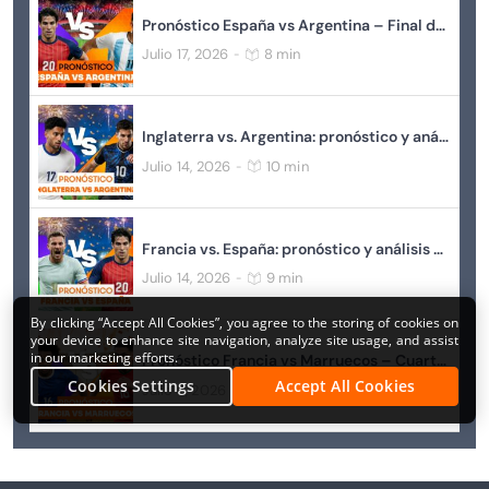
Pronóstico España vs Argentina – Final del Mundial de Fútbol 2026
Julio 17, 2026
8 min
-
Inglaterra vs. Argentina: pronóstico y análisis del partido del Mundial 2026
Julio 14, 2026
10 min
-
Francia vs. España: pronóstico y análisis del partido del Mundial 2026
Julio 14, 2026
9 min
-
By clicking “Accept All Cookies”, you agree to the storing of cookies on
your device to enhance site navigation, analyze site usage, and assist
in our marketing efforts.
Pronóstico Francia vs Marruecos – Cuartos del Mundial de Fútbol 2026
Cookies Settings
Accept All Cookies
Julio 8, 2026
8 min
-