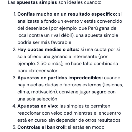
Las
apuestas simples
son ideales cuando:
Confías mucho en un resultado específico:
si
analizaste a fondo un evento y estás convencido
del desenlace (por ejemplo, que Perú gana de
local contra un rival débil), una apuesta simple
podría ser más favorable
Hay cuotas medias o altas:
si una cuota por sí
sola ofrece una ganancia interesante (por
ejemplo, 2.50 o más), no hace falta combinarla
para obtener valor
Apuestas en partidos impredecibles:
cuando
hay muchas dudas o factores externos (lesiones,
clima, motivación), conviene jugar seguro con
una sola selección
Apuestas en vivo:
las simples te permiten
reaccionar con velocidad mientras el encuentro
está en curso, sin depender de otros resultados
Controlas el bankroll:
si estás en modo