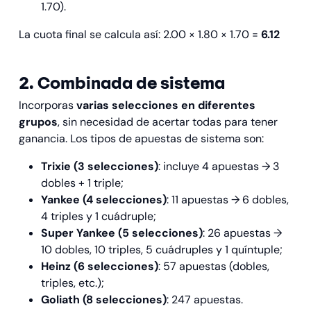
1.70).
La cuota final se calcula así: 2.00 × 1.80 × 1.70 =
6.12
2. Combinada de sistema
Incorporas
varias selecciones en diferentes
grupos
, sin necesidad de acertar todas para tener
ganancia. Los tipos de apuestas de sistema son:
Trixie (3 selecciones)
: incluye 4 apuestas → 3
dobles + 1 triple;
Yankee (4 selecciones)
: 11 apuestas → 6 dobles,
4 triples y 1 cuádruple;
Super Yankee (5 selecciones)
: 26 apuestas →
10 dobles, 10 triples, 5 cuádruples y 1 quíntuple;
Heinz (6 selecciones)
: 57 apuestas (dobles,
triples, etc.);
Goliath (8 selecciones)
: 247 apuestas.