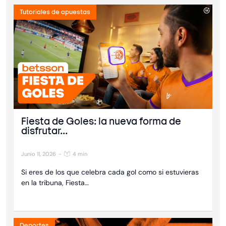
Tutoriales de apuestas
Fiesta de Goles: la nueva forma de
disfrutar...
Junio 11, 2026
-
4 min
Si eres de los que celebra cada gol como si estuvieras
en la tribuna, Fiesta…
Deportes