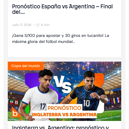
Pronóstico España vs Argentina – Final
del...
Julio 17, 2026
-
8 min
¡Gana S/100 para apostar y 30 giros en tucanito! La
máxima gloria del fútbol mundial…
Copa del mundo
Inglaterra vs. Argentina: pronóstico y