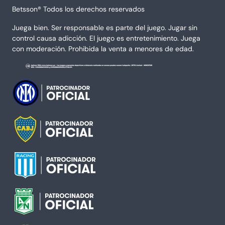
Betsson® Todos los derechos reservados
Juega bien. Ser responsable es parte del juego. Jugar sin
control causa adicción. El juego es entretenimiento. Juega
con moderación. Prohibida la venta a menores de edad.