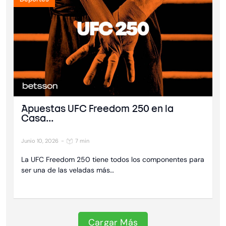
Apuestas UFC Freedom 250 en la
Casa...
Junio 10, 2026
-
7 min
La UFC Freedom 250 tiene todos los componentes para
ser una de las veladas más…
Cargar Más