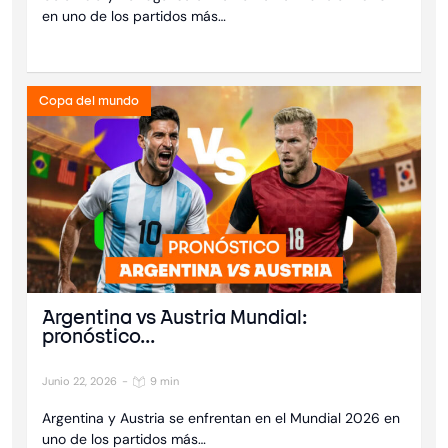
en uno de los partidos más…
Copa del mundo
Argentina vs Austria Mundial:
pronóstico...
Junio 22, 2026
-
9 min
Argentina y Austria se enfrentan en el Mundial 2026 en
uno de los partidos más…